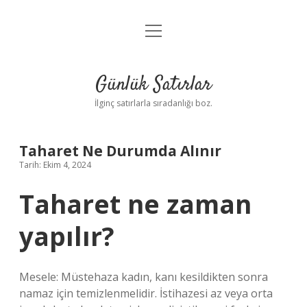
menüyü
Anasayfa
aç
Gizlilik Politikası
Günlük Satırlar
Yasal Uyarı
İlginç satırlarla sıradanlığı boz.
Hakkımızda
Taharet Ne Durumda Alınır
Tarih: Ekim 4, 2024
Taharet ne zaman
yapılır?
Mesele: Müstehaza kadın, kanı kesildikten sonra
namaz için temizlenmelidir. İstihazesi az veya orta