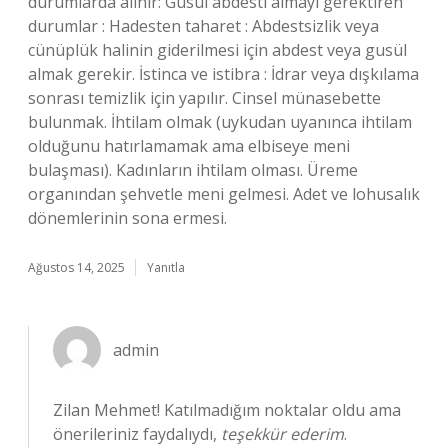
durumlarda alınır: Gusül abdesti almayı gerektiren
durumlar : Hadesten taharet : Abdestsizlik veya
cünüplük halinin giderilmesi için abdest veya gusül
almak gerekir. İstinca ve istibra : İdrar veya dışkılama
sonrası temizlik için yapılır. Cinsel münasebette
bulunmak. İhtilam olmak (uykudan uyanınca ihtilam
olduğunu hatırlamamak ama elbiseye meni
bulaşması). Kadınların ihtilam olması. Üreme
organından şehvetle meni gelmesi. Adet ve lohusalık
dönemlerinin sona ermesi.
Ağustos 14, 2025
Yanıtla
admin
Zilan Mehmet! Katılmadığım noktalar oldu ama
önerileriniz faydalıydı,
teşekkür ederim
.