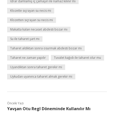
İdrar damlamış iç çamaşırı ile namaz kılınır mı
Klozette sıçrayan su necis mi
Klozetten sıçrayan su necis mi
Makatta kalan necaset abdesti bozar mı
Su ile taharet şart mı
Taharet aldıktan sonra osurmak abdesti bozar mı
Taharet ne zaman yapılır
Tuvalet kağıdı ile taharet olur mu
Uyandıktan sonra taharet gerekir mi
Uykudan uyanınca taharet almak gerekir mi
Önceki Yazı
Yavşan Otu Regl Döneminde Kullanılır Mı