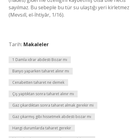
(hades) giderme özelliğini kaybetmiş olsa bile necis
sayılmaz. Bu sebeple bu tür su ulaştığı yeri kirletmez
(Mevsılî, el-İhtiyâr, 1/16).
Tarih:
Makaleler
1 Damla idrar abdesti Bozar mı
Banyo yaparken taharet alınır mı
Cenabetten taharet ne demek
Çiş yaptıktan sonra taharet alınır mı
Gaz çıkardıktan sonra taharet almak gerekir mi
Gaz çıkarmış gibi hissetmek abdesti bozar mı
Hangi durumlarda taharet gerekir