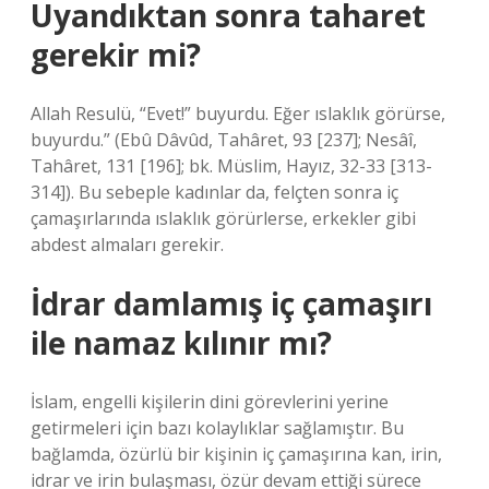
Uyandıktan sonra taharet
gerekir mi?
Allah Resulü, “Evet!” buyurdu. Eğer ıslaklık görürse,
buyurdu.” (Ebû Dâvûd, Tahâret, 93 [237]; Nesâî,
Tahâret, 131 [196]; bk. Müslim, Hayız, 32-33 [313-
314]). Bu sebeple kadınlar da, felçten sonra iç
çamaşırlarında ıslaklık görürlerse, erkekler gibi
abdest almaları gerekir.
İdrar damlamış iç çamaşırı
ile namaz kılınır mı?
İslam, engelli kişilerin dini görevlerini yerine
getirmeleri için bazı kolaylıklar sağlamıştır. Bu
bağlamda, özürlü bir kişinin iç çamaşırına kan, irin,
idrar ve irin bulaşması, özür devam ettiği sürece