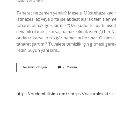
Tarih: Ekim 4, 2024
Taharet ne zaman yapılır? Mesele: Müstehaza kadın,
İstihazesi az veya orta ise abdest alarak temizlenmel
taharet almak gerekir mi? “Özü şudur ki, bir kimse
devamlı olarak çıkarsa, namaz kılmak istediği her f
ondan çıkarsa, o rüzgâr namazını bozmaz. O kimse, 
taharet şart mı? Tuvalete temizlik için gitmesi gerek
iledir. Suyun yanı sıra…
Taharet
Devamını okuyun
20 Yorum
Ne
Durumda
Alınır
https://nudembilisim.com.tr
https://naturalelektrik.