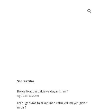
Sidebar
Son Yazılar
vdcasino
Borosilikat bardak isıya dayanıklı mı ?
Ağustos 6, 2026
Kredi gecikme faizi kanunen kabul edilmeyen gider
midir ?