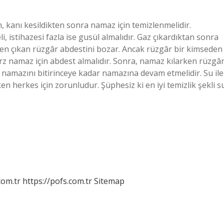
 kanı kesildikten sonra namaz için temizlenmelidir.
i, istihazesi fazla ise gusül almalıdır. Gaz çıkardıktan sonra
den çıkan rüzgâr abdestini bozar. Ancak rüzgâr bir kimseden
arz namaz için abdest almalıdır. Sonra, namaz kılarken rüzgâ
namazını bitirinceye kadar namazına devam etmelidir. Su ile
en herkes için zorunludur. Şüphesiz ki en iyi temizlik şekli s
com.tr
https://pofs.com.tr
Sitemap