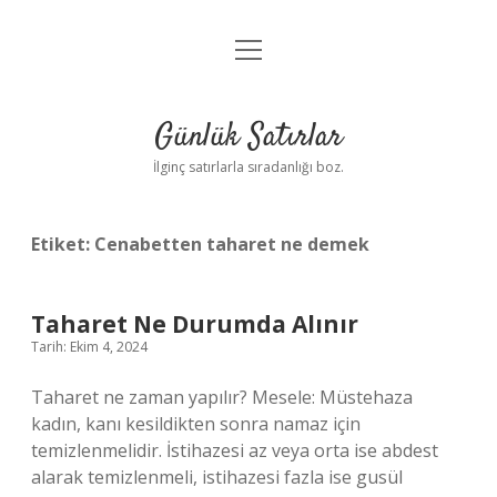
menüyü
Anasayfa
aç
Gizlilik Politikası
Günlük Satırlar
Yasal Uyarı
İlginç satırlarla sıradanlığı boz.
Hakkımızda
Etiket:
Cenabetten taharet ne demek
Taharet Ne Durumda Alınır
Tarih: Ekim 4, 2024
Taharet ne zaman yapılır? Mesele: Müstehaza
kadın, kanı kesildikten sonra namaz için
temizlenmelidir. İstihazesi az veya orta ise abdest
alarak temizlenmeli, istihazesi fazla ise gusül