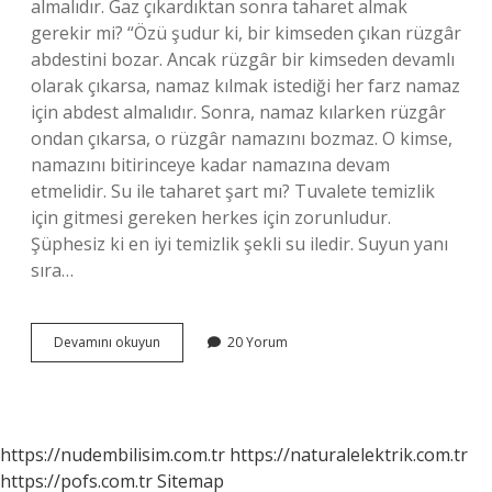
almalıdır. Gaz çıkardıktan sonra taharet almak
gerekir mi? “Özü şudur ki, bir kimseden çıkan rüzgâr
abdestini bozar. Ancak rüzgâr bir kimseden devamlı
olarak çıkarsa, namaz kılmak istediği her farz namaz
için abdest almalıdır. Sonra, namaz kılarken rüzgâr
ondan çıkarsa, o rüzgâr namazını bozmaz. O kimse,
namazını bitirinceye kadar namazına devam
etmelidir. Su ile taharet şart mı? Tuvalete temizlik
için gitmesi gereken herkes için zorunludur.
Şüphesiz ki en iyi temizlik şekli su iledir. Suyun yanı
sıra…
Taharet
Devamını okuyun
20 Yorum
Ne
Durumda
Alınır
https://nudembilisim.com.tr
https://naturalelektrik.com.tr
https://pofs.com.tr
Sitemap