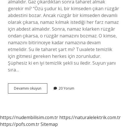
almalıdır. Gaz çıkardıktan sonra taharet almak
gerekir mi? “Özü şudur ki, bir kimseden çıkan rüzgâr
abdestini bozar. Ancak rüzgâr bir kimseden devamlı
olarak çıkarsa, namaz kılmak istediği her farz namaz
için abdest almalıdır. Sonra, namaz kılarken rüzgâr
ondan çıkarsa, o rüzgâr namazını bozmaz. O kimse,
namazını bitirinceye kadar namazına devam
etmelidir. Su ile taharet şart mı? Tuvalete temizlik
için gitmesi gereken herkes için zorunludur.
Şüphesiz ki en iyi temizlik şekli su iledir. Suyun yanı
sıra…
Taharet
Devamını okuyun
20 Yorum
Ne
Durumda
Alınır
https://nudembilisim.com.tr
https://naturalelektrik.com.tr
https://pofs.com.tr
Sitemap