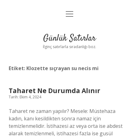
menüyü
Anasayfa
aç
Gizlilik Politikası
Günlük Satırlar
Yasal Uyarı
İlginç satırlarla sıradanlığı boz.
Hakkımızda
Etiket:
Klozette sıçrayan su necis mi
Taharet Ne Durumda Alınır
Tarih: Ekim 4, 2024
Taharet ne zaman yapılır? Mesele: Müstehaza
kadın, kanı kesildikten sonra namaz için
temizlenmelidir. İstihazesi az veya orta ise abdest
alarak temizlenmeli, istihazesi fazla ise gusül