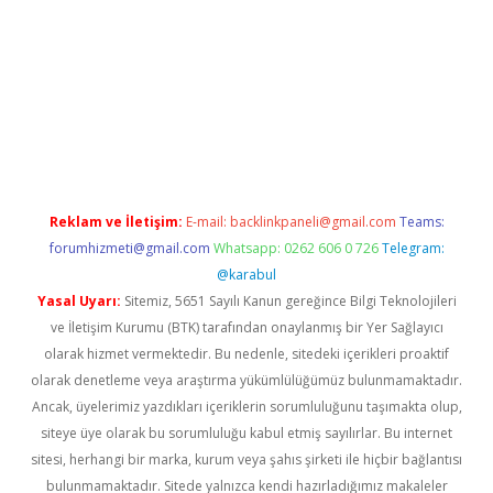
sino
Reklam ve İletişim:
E-mail:
backlinkpaneli@gmail.com
Teams:
forumhizmeti@gmail.com
Whatsapp: 0262 606 0 726
Telegram:
@karabul
Yasal Uyarı:
Sitemiz, 5651 Sayılı Kanun gereğince Bilgi Teknolojileri
ve İletişim Kurumu (BTK) tarafından onaylanmış bir Yer Sağlayıcı
olarak hizmet vermektedir. Bu nedenle, sitedeki içerikleri proaktif
olarak denetleme veya araştırma yükümlülüğümüz bulunmamaktadır.
Ancak, üyelerimiz yazdıkları içeriklerin sorumluluğunu taşımakta olup,
siteye üye olarak bu sorumluluğu kabul etmiş sayılırlar. Bu internet
sitesi, herhangi bir marka, kurum veya şahıs şirketi ile hiçbir bağlantısı
bulunmamaktadır. Sitede yalnızca kendi hazırladığımız makaleler