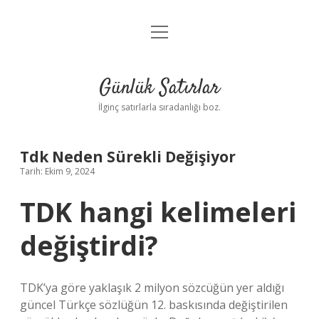
menüyü
Anasayfa
aç
Gizlilik Politikası
Günlük Satırlar
Yasal Uyarı
İlginç satırlarla sıradanlığı boz.
Hakkımızda
Tdk Neden Sürekli Değişiyor
Tarih: Ekim 9, 2024
TDK hangi kelimeleri
değiştirdi?
TDK’ya göre yaklaşık 2 milyon sözcüğün yer aldığı
güncel Türkçe sözlüğün 12. baskısında değiştirilen