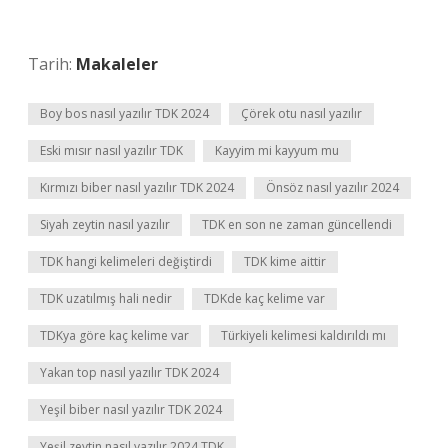
Tarih:
Makaleler
Boy bos nasıl yazılır TDK 2024
Çörek otu nasıl yazılır
Eski mısır nasıl yazılır TDK
Kayyim mi kayyum mu
Kırmızı biber nasıl yazılır TDK 2024
Önsöz nasıl yazılır 2024
Siyah zeytin nasıl yazılır
TDK en son ne zaman güncellendi
TDK hangi kelimeleri değiştirdi
TDK kime aittir
TDK uzatılmış hali nedir
TDKde kaç kelime var
TDKya göre kaç kelime var
Türkiyeli kelimesi kaldırıldı mı
Yakan top nasıl yazılır TDK 2024
Yeşil biber nasıl yazılır TDK 2024
Yeşil zeytin nasıl yazılır 2024 TDK