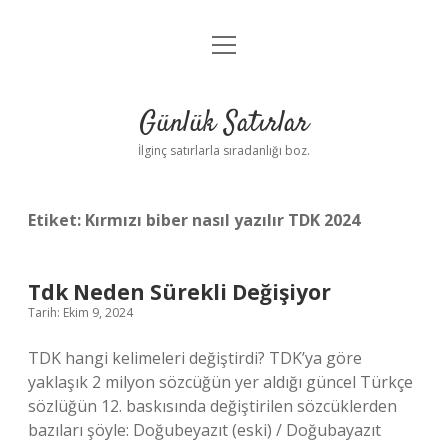
menüyü
Anasayfa
aç
Gizlilik Politikası
Günlük Satırlar
Yasal Uyarı
İlginç satırlarla sıradanlığı boz.
Hakkımızda
Etiket:
Kırmızı biber nasıl yazılır TDK 2024
Tdk Neden Sürekli Değişiyor
Tarih: Ekim 9, 2024
TDK hangi kelimeleri değiştirdi? TDK’ya göre
yaklaşık 2 milyon sözcüğün yer aldığı güncel Türkçe
sözlüğün 12. baskısında değiştirilen sözcüklerden
bazıları şöyle: Doğubeyazıt (eski) / Doğubayazıt