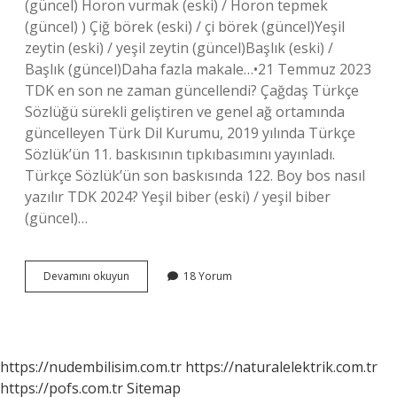
(güncel) Horon vurmak (eski) / Horon tepmek
(güncel) ) Çiğ börek (eski) / çi börek (güncel)Yeşil
zeytin (eski) / yeşil zeytin (güncel)Başlık (eski) /
Başlık (güncel)Daha fazla makale…•21 Temmuz 2023
TDK en son ne zaman güncellendi? Çağdaş Türkçe
Sözlüğü sürekli geliştiren ve genel ağ ortamında
güncelleyen Türk Dil Kurumu, 2019 yılında Türkçe
Sözlük’ün 11. baskısının tıpkıbasımını yayınladı.
Türkçe Sözlük’ün son baskısında 122. Boy bos nasıl
yazılır TDK 2024? Yeşil biber (eski) / yeşil biber
(güncel)…
Tdk
Devamını okuyun
18 Yorum
Neden
Sürekli
Değişiyor
https://nudembilisim.com.tr
https://naturalelektrik.com.tr
https://pofs.com.tr
Sitemap