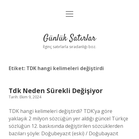
menüyü
Anasayfa
aç
Gizlilik Politikası
Günlük Satırlar
Yasal Uyarı
İlginç satırlarla sıradanlığı boz.
Hakkımızda
Etiket:
TDK hangi kelimeleri değiştirdi
Tdk Neden Sürekli Değişiyor
Tarih: Ekim 9, 2024
TDK hangi kelimeleri değiştirdi? TDK’ya göre
yaklaşık 2 milyon sözcüğün yer aldığı güncel Türkçe
sözlüğün 12. baskısında değiştirilen sözcüklerden
bazıları şöyle: Doğubeyazıt (eski) / Doğubayazıt