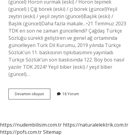
(güncel) Horon vurmak (eski) / Horon tepmek
(güncel) ) Çiğ börek (eski) / çi börek (güncel)Yeşil
zeytin (eski) / yeşil zeytin (güncel)Başlık (eski) /
Başlık (güncel)Daha fazla makale…•21 Temmuz 2023
TDK en son ne zaman güncellendi? Çağdaş Türkçe
Sözlüğü sürekli geliştiren ve genel ağ ortamında
güncelleyen Türk Dil Kurumu, 2019 yılında Türkçe
Sözlük’ün 11. baskısının tıpkıbasımını yayınladı.
Türkçe Sözlük’ün son baskısında 122. Boy bos nasıl
yazılır TDK 2024? Yeşil biber (eski) / yeşil biber
(güncel)…
Tdk
Devamını okuyun
18 Yorum
Neden
Sürekli
Değişiyor
https://nudembilisim.com.tr
https://naturalelektrik.com.tr
https://pofs.com.tr
Sitemap