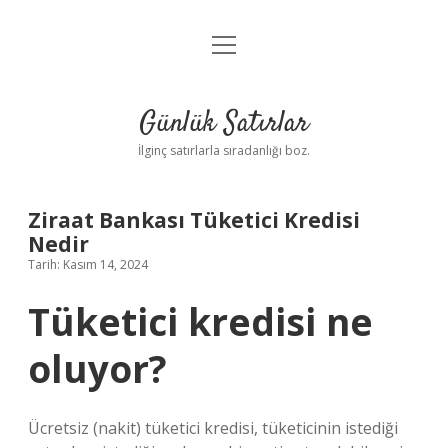
menüyü
Anasayfa
aç
Gizlilik Politikası
Günlük Satırlar
Yasal Uyarı
İlginç satırlarla sıradanlığı boz.
Hakkımızda
Ziraat Bankası Tüketici Kredisi
Nedir
Tarih: Kasım 14, 2024
Tüketici kredisi ne
oluyor?
Ücretsiz (nakit) tüketici kredisi, tüketicinin istediği