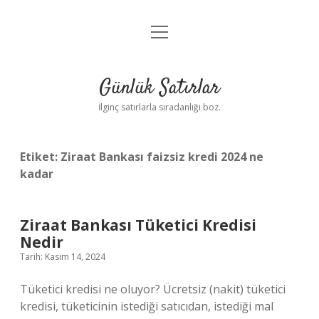
menüyü
Anasayfa
aç
Gizlilik Politikası
Günlük Satırlar
Yasal Uyarı
İlginç satırlarla sıradanlığı boz.
Hakkımızda
Etiket:
Ziraat Bankası faizsiz kredi 2024 ne
kadar
Ziraat Bankası Tüketici Kredisi
Nedir
Tarih: Kasım 14, 2024
Tüketici kredisi ne oluyor? Ücretsiz (nakit) tüketici
kredisi, tüketicinin istediği satıcıdan, istediği mal