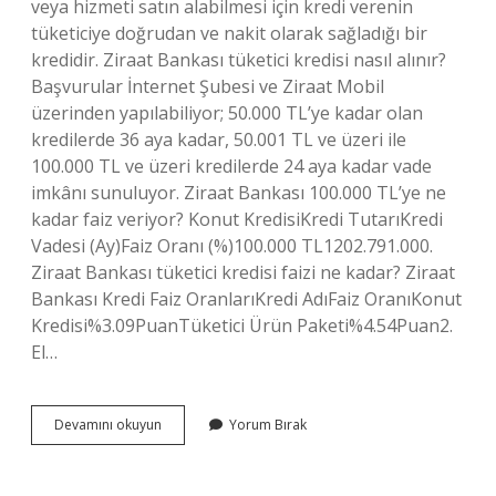
veya hizmeti satın alabilmesi için kredi verenin
tüketiciye doğrudan ve nakit olarak sağladığı bir
kredidir. Ziraat Bankası tüketici kredisi nasıl alınır?
Başvurular İnternet Şubesi ve Ziraat Mobil
üzerinden yapılabiliyor; 50.000 TL’ye kadar olan
kredilerde 36 aya kadar, 50.001 TL ve üzeri ile
100.000 TL ve üzeri kredilerde 24 aya kadar vade
imkânı sunuluyor. Ziraat Bankası 100.000 TL’ye ne
kadar faiz veriyor? Konut KredisiKredi TutarıKredi
Vadesi (Ay)Faiz Oranı (%)100.000 TL1202.791.000.
Ziraat Bankası tüketici kredisi faizi ne kadar? Ziraat
Bankası Kredi Faiz OranlarıKredi AdıFaiz OranıKonut
Kredisi%3.09PuanTüketici Ürün Paketi%4.54Puan2.
El…
Ziraat
Devamını okuyun
Yorum Bırak
Bankası
Tüketici
Kredisi