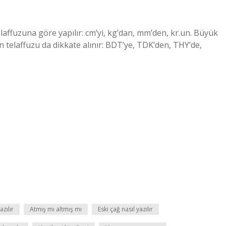
laffuzuna göre yapılır: cm’yi, kg’dan, mm’den, kr.un. Büyük
in telaffuzu da dikkate alınır: BDT’ye, TDK’den, THY’de,
azılır
Atmış mı altmış mı
Eski çağ nasıl yazılır