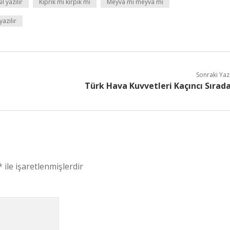
l yazılır
Kiprik mi kirpik mi
Meyva mı meyva mı
yazılır
Sonraki Yaz
Türk Hava Kuvvetleri Kaçıncı Sırad
*
ile işaretlenmişlerdir