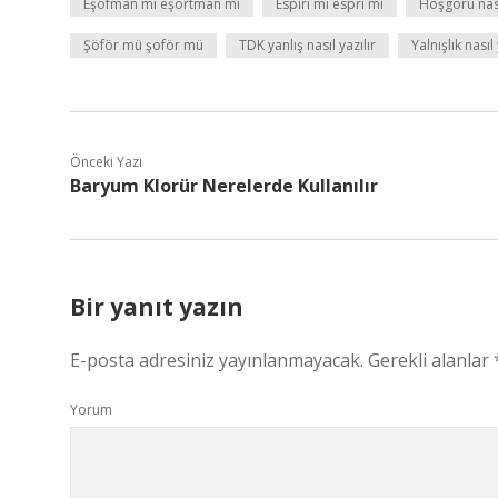
Eşofman mı eşortman mı
Espiri mi espri mi
Hoşgörü nası
Şöför mü şoför mü
TDK yanlış nasıl yazılır
Yalnışlık nasıl 
Önceki Yazı
Baryum Klorür Nerelerde Kullanılır
Bir yanıt yazın
E-posta adresiniz yayınlanmayacak.
Gerekli alanlar
Yorum