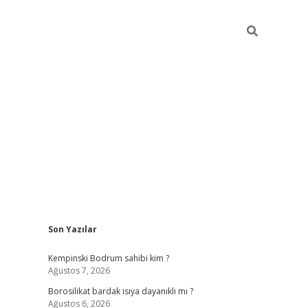
Sidebar
Son Yazılar
vdcasino
Kempinski Bodrum sahibi kim ?
Ağustos 7, 2026
Borosilikat bardak isıya dayanıklı mı ?
Ağustos 6, 2026