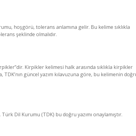
u, hoşgörü, tolerans anlamına gelir. Bu kelime sıklıkla
olerans şeklinde olmalıdır.
kler”dir. Kirpikler kelimesi halk arasında sıklıkla kirpikler
ında, TDK’nın güncel yazım kılavuzuna göre, bu kelimenin doğr
r. Türk Dil Kurumu (TDK) bu doğru yazımı onaylamıştır.