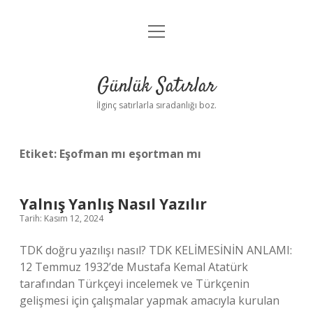
menüyü
Anasayfa
aç
Gizlilik Politikası
Günlük Satırlar
Yasal Uyarı
İlginç satırlarla sıradanlığı boz.
Hakkımızda
Etiket:
Eşofman mı eşortman mı
Yalnış Yanlış Nasıl Yazılır
Tarih: Kasım 12, 2024
TDK doğru yazılışı nasıl? TDK KELİMESİNİN ANLAMI:
12 Temmuz 1932’de Mustafa Kemal Atatürk
tarafından Türkçeyi incelemek ve Türkçenin
gelişmesi için çalışmalar yapmak amacıyla kurulan