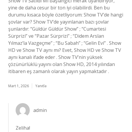
Show Tv Satıldı Mı başlangıcı merak uyandırıyor,
yine de daha cesur bir ton iyi olabilirdi. Ben bu
durumu kısaca böyle özetliyorum: Show TV’de hangi
şovlar var? Show TV’de yayınlanan bazı şovlar
şunlardır: “Güldür Güldür Show” ; “Cumartesi
Sürprizi” ve “Pazar Sürprizi” ; “Didem Arslan
Yılmaz’la Vazgeçme” ; “Bu Sabah” ; “Gelin Evi” . Show
HD ve Show TV aynı mı? Evet, Show HD ve Show TV
aynı kanalı ifade eder . Show TV’nin yüksek
çözünürlüklü yayını olan Show HD, 2014 yılından
itibaren eş zamanlı olarak yayın yapmaktadır .
Mart 1, 2026
Yanıtla
admin
Zeliha!