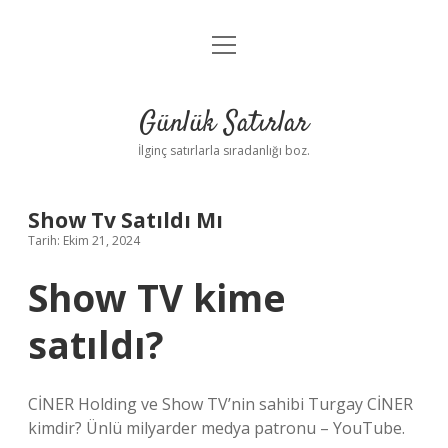
menüyü
Anasayfa
aç
Gizlilik Politikası
Günlük Satırlar
Yasal Uyarı
İlginç satırlarla sıradanlığı boz.
Hakkımızda
Show Tv Satıldı Mı
Tarih: Ekim 21, 2024
Show TV kime
satıldı?
CİNER Holding ve Show TV’nin sahibi Turgay CİNER
kimdir? Ünlü milyarder medya patronu – YouTube.