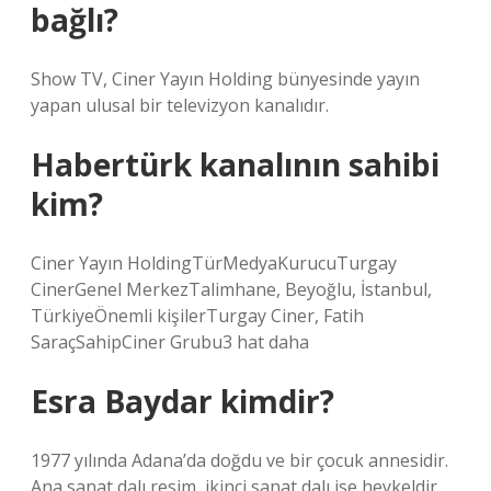
bağlı?
Show TV, Ciner Yayın Holding bünyesinde yayın
yapan ulusal bir televizyon kanalıdır.
Habertürk kanalının sahibi
kim?
Ciner Yayın HoldingTürMedyaKurucuTurgay
CinerGenel MerkezTalimhane, Beyoğlu, İstanbul,
TürkiyeÖnemli kişilerTurgay Ciner, Fatih
SaraçSahipCiner Grubu3 hat daha
Esra Baydar kimdir?
1977 yılında Adana’da doğdu ve bir çocuk annesidir.
Ana sanat dalı resim, ikinci sanat dalı ise heykeldir.