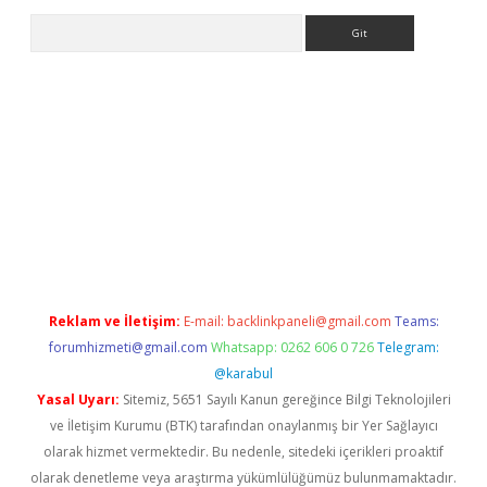
Arama
no
Reklam ve İletişim:
E-mail:
backlinkpaneli@gmail.com
Teams:
forumhizmeti@gmail.com
Whatsapp: 0262 606 0 726
Telegram:
@karabul
Yasal Uyarı:
Sitemiz, 5651 Sayılı Kanun gereğince Bilgi Teknolojileri
ve İletişim Kurumu (BTK) tarafından onaylanmış bir Yer Sağlayıcı
olarak hizmet vermektedir. Bu nedenle, sitedeki içerikleri proaktif
olarak denetleme veya araştırma yükümlülüğümüz bulunmamaktadır.