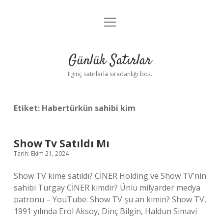
menüyü
Anasayfa
aç
Gizlilik Politikası
Günlük Satırlar
Yasal Uyarı
İlginç satırlarla sıradanlığı boz.
Hakkımızda
Etiket:
Habertürkün sahibi kim
Show Tv Satıldı Mı
Tarih: Ekim 21, 2024
Show TV kime satıldı? CİNER Holding ve Show TV’nin
sahibi Turgay CİNER kimdir? Ünlü milyarder medya
patronu – YouTube. Show TV şu an kimin? Show TV,
1991 yılında Erol Aksoy, Dinç Bilgin, Haldun Simavi