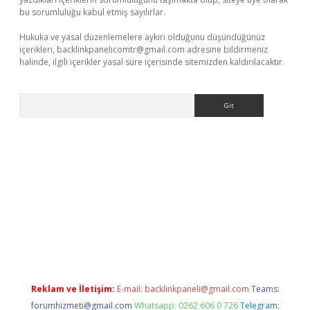
bu sorumluluğu kabul etmiş sayılırlar.
Hukuka ve yasal düzenlemelere aykırı olduğunu düşündüğünüz
içerikleri,
backlinkpanelicomtr@gmail.com
adresine bildirmeniz
halinde, ilgili içerikler yasal süre içerisinde sitemizden kaldırılacaktır.
Arama
sino
Reklam ve İletişim:
E-mail:
backlinkpaneli@gmail.com
Teams:
forumhizmeti@gmail.com
Whatsapp: 0262 606 0 726
Telegram: