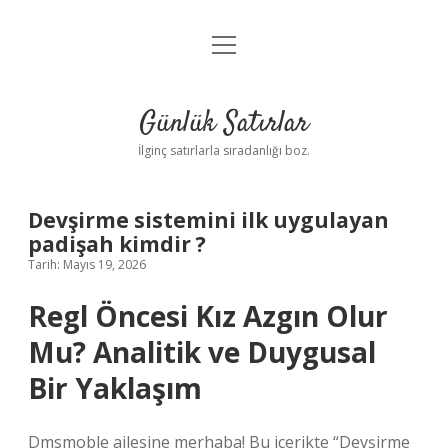
menüyü
Anasayfa
aç
Gizlilik Politikası
Günlük Satırlar
Yasal Uyarı
İlginç satırlarla sıradanlığı boz.
Hakkımızda
Devşirme sistemini ilk uygulayan
padişah kimdir ?
Tarih: Mayıs 19, 2026
Regl Öncesi Kız Azgın Olur
Mu? Analitik ve Duygusal
Bir Yaklaşım
Dmsmoble ailesine merhaba! Bu içerikte “Devşirme