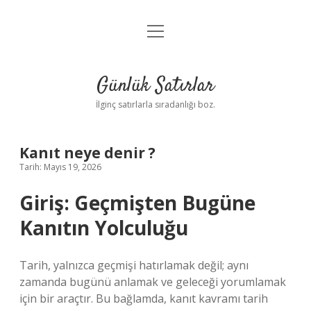
menüyü
Anasayfa
aç
Gizlilik Politikası
Günlük Satırlar
Yasal Uyarı
İlginç satırlarla sıradanlığı boz.
Hakkımızda
Kanıt neye denir ?
Tarih: Mayıs 19, 2026
Giriş: Geçmişten Bugüne
Kanıtın Yolculuğu
Tarih, yalnızca geçmişi hatırlamak değil; aynı
zamanda bugünü anlamak ve geleceği yorumlamak
için bir araçtır. Bu bağlamda, kanıt kavramı tarih