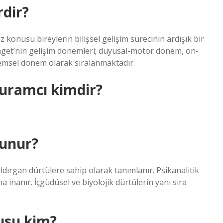
rdir?
z konusu bireylerin bilişsel gelişim sürecinin ardışık bir
aget’nin gelişim dönemleri; duyusal-motor dönem, ön-
emsel dönem olarak sıralanmaktadır.
kuramcı kimdir?
vunur?
saldırgan dürtülere sahip olarak tanımlanır. Psikanalitik
 inanır. İçgüdüsel ve biyolojik dürtülerin yanı sıra
usu kim?