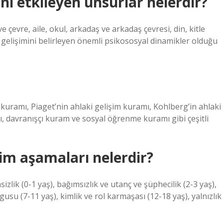
ini etkileyen unsurlar nelerdir?
 çevre, aile, okul, arkadaş ve arkadaş çevresi, din, kitle
i gelişimini belirleyen önemli psikososyal dinamikler olduğu
kuramı, Piaget’nin ahlaki gelişim kuramı, Kohlberg’in ahlaki
mı, davranışçı kuram ve sosyal öğrenme kuramı gibi çeşitli
şim aşamaları nelerdir?
zlik (0-1 yaş), bağımsızlık ve utanç ve şüphecilik (2-3 yaş),
ygusu (7-11 yaş), kimlik ve rol karmaşası (12-18 yaş), yalnızlık