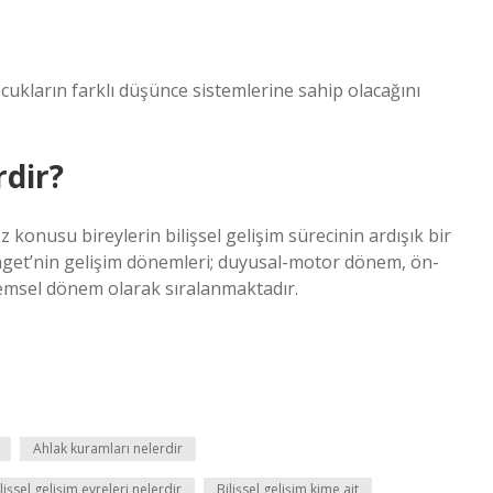
ocukların farklı düşünce sistemlerine sahip olacağını
rdir?
z konusu bireylerin bilişsel gelişim sürecinin ardışık bir
aget’nin gelişim dönemleri; duyusal-motor dönem, ön-
emsel dönem olarak sıralanmaktadır.
Ahlak kuramları nelerdir
lişsel gelişim evreleri nelerdir
Bilişsel gelişim kime ait