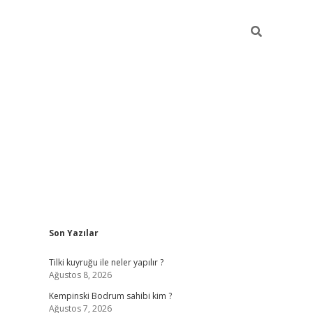
Sidebar
Son Yazılar
vdcasino
Tilki kuyruğu ile neler yapılır ?
Ağustos 8, 2026
Kempinski Bodrum sahibi kim ?
Ağustos 7, 2026