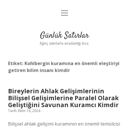
menüyü
Anasayfa
aç
Gizlilik Politikası
Günlük Satırlar
Yasal Uyarı
İlginç satırlarla sıradanlığı boz.
Hakkımızda
Etiket:
Kohlbergin kuramına en önemli eleştiriyi
getiren bilim insanı kimdir
Bireylerin Ahlak Gelişimlerinin
Bilişsel Gelişimlerine Paralel Olarak
Geliştiğini Savunan Kuramcı Kimdir
Tarih: Ekim 16, 2024
Bilişsel ahlak gelişimi kuramının en önemli temsilcisi