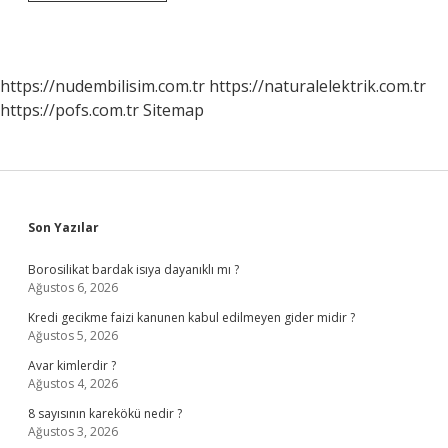
Ahlak
Gelişimlerinin
Bilişsel
Gelişimlerine
Paralel
https://nudembilisim.com.tr
https://naturalelektrik.com.tr
Olarak
https://pofs.com.tr
Sitemap
Geliştiğini
Savunan
Kuramcı
Kimdir
Sidebar
Son Yazılar
Borosilikat bardak isıya dayanıklı mı ?
Ağustos 6, 2026
Kredi gecikme faizi kanunen kabul edilmeyen gider midir ?
Ağustos 5, 2026
Avar kimlerdir ?
Ağustos 4, 2026
8 sayısının karekökü nedir ?
Ağustos 3, 2026