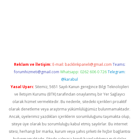
asino
Reklam ve İletişim:
E-mail:
backlinkpaneli@gmail.com
Teams:
forumhizmeti@gmail.com
Whatsapp: 0262 606 0 726
Telegram:
@karabul
Yasal Uyarı:
Sitemiz, 5651 Sayılı Kanun gereğince Bilgi Teknolojileri
ve İletişim Kurumu (BTK) tarafından onaylanmış bir Yer Sağlayıcı
olarak hizmet vermektedir. Bu nedenle, sitedeki içerikleri proaktif
olarak denetleme veya araştırma yükümlülüğümüz bulunmamaktadır.
Ancak, üyelerimiz yazdıkları içeriklerin sorumluluğunu taşımakta olup,
siteye üye olarak bu sorumluluğu kabul etmiş sayılırlar. Bu internet
sitesi, herhangi bir marka, kurum veya şahıs şirketi ile hiçbir bağlantısı
bulunmamaktadır. Sitede yalnızca kendi hazırladığımız makaleler