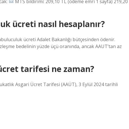
acak:
MTS bildirimi: 209,10 TL (ödeme emri 1 sayfa) 219,20
k ücreti nasıl hesaplanır?
rabuluculuk ücreti Adalet Bakanlığı bütçesinden ödenir.
özleşme bedelinin yüzde üçü oranında, ancak AAUT’tan az
ücret tarifesi ne zaman?
katlık Asgari Ücret Tarifesi (AAÜT), 3 Eylül 2024 tarihli