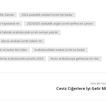
i Ne Zaman
2024 avukatlık vekalet Ücreti Ne Kadar
i Yayınlandı mı
20242025 avukatlık asgari ücret tarifesi ne zaman
 halinde arabuluculuk ücreti nereye yatırılır
olursa avukata ücret ödenir mi
ti ne kadar kim öder
Arabuluculukta avukat ücreti ne kadar
larda arabuluculuk zorunlu 2024
Kiracı arabulucuya gelmezse ne olur
Sonraki Yaz
Ceviz Ciğerlere Iyi Gelir M