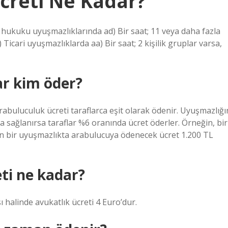
creti Ne Kadar?
le hukuku uyuşmazlıklarında ad) Bir saat; 11 veya daha fazla
 Ticari uyuşmazlıklarda aa) Bir saat; 2 kişilik gruplar varsa,
ar kim öder?
arabuluculuk ücreti taraflarca eşit olarak ödenir. Uyuşmazlığı
ma sağlanırsa taraflar %6 oranında ücret öderler. Örneğin, bir
olan bir uyuşmazlıkta arabulucuya ödenecek ücret 1.200 TL
ti ne kadar?
halinde avukatlık ücreti 4 Euro’dur.