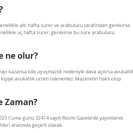
?
nellikle altı hafta sürer ve arabulucu tarafından gerekirse
genellikle üç hafta sürer; gerekirse bu süre arabulucu
 ne olur?
yı kazansa bile uyuşmazlık nedeniyle dava açılırsa avukatlı
i kişiye avukatlık ücreti ödenemez. Mazeretin haklı olup
Ne Zaman?
k 2023 Cuma günü 32414 sayılı Resmi Gazete’de yayımlandı.
leri ​​arasında geçerli olacak.