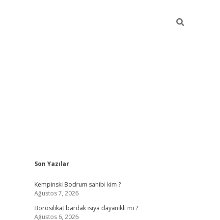
Sidebar
Son Yazılar
vdcasino
Kempinski Bodrum sahibi kim ?
Ağustos 7, 2026
Borosilikat bardak isıya dayanıklı mı ?
Ağustos 6, 2026