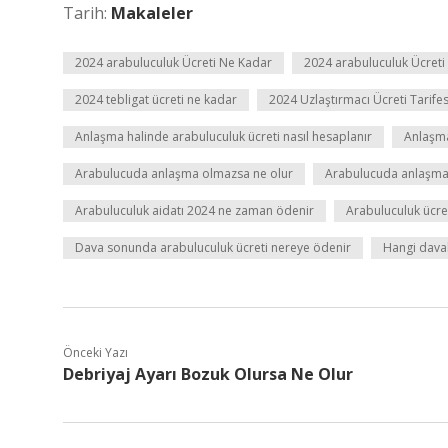
Tarih:
Makaleler
2024 arabuluculuk Ücreti Ne Kadar
2024 arabuluculuk Ücret
2024 tebligat ücreti ne kadar
2024 Uzlaştırmacı Ücreti Tarifes
Anlaşma halinde arabuluculuk ücreti nasıl hesaplanır
Anlaşma
Arabulucuda anlaşma olmazsa ne olur
Arabulucuda anlaşma 
Arabuluculuk aidatı 2024 ne zaman ödenir
Arabuluculuk ücre
Dava sonunda arabuluculuk ücreti nereye ödenir
Hangi dava
Önceki Yazı
Debriyaj Ayarı Bozuk Olursa Ne Olur