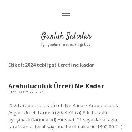
menüyü
Anasayfa
aç
Gizlilik Politikası
Günlük Satırlar
Yasal Uyarı
İlginç satırlarla sıradanlığı boz.
Hakkımızda
Etiket:
2024 tebligat ücreti ne kadar
Arabuluculuk Ücreti Ne Kadar
Tarih: Kasım 22, 2024
2024 arabuluculuk Ücreti Ne Kadar? Arabuluculuk
Asgari Ücret Tarifesi (2024 Yılı) a) Aile hukuku
uyuşmazlıklarında ad) Bir saat; 11 veya daha fazla
taraf varsa, taraf sayısına bakılmaksızın 1300,00 TL)