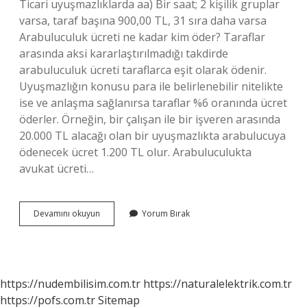
Ticari uyuşmazlıklarda aa) Bir saat; 2 kişilik gruplar
varsa, taraf başına 900,00 TL, 31 sıra daha varsa
Arabuluculuk ücreti ne kadar kim öder? Taraflar
arasında aksi kararlaştırılmadığı takdirde
arabuluculuk ücreti taraflarca eşit olarak ödenir.
Uyuşmazlığın konusu para ile belirlenebilir nitelikte
ise ve anlaşma sağlanırsa taraflar %6 oranında ücret
öderler. Örneğin, bir çalışan ile bir işveren arasında
20.000 TL alacağı olan bir uyuşmazlıkta arabulucuya
ödenecek ücret 1.200 TL olur. Arabuluculukta
avukat ücreti…
Arabuluculuk
Devamını okuyun
Yorum Bırak
Ücreti
Ne
Kadar
https://nudembilisim.com.tr
https://naturalelektrik.com.tr
https://pofs.com.tr
Sitemap