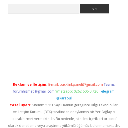
Arama
asino
Reklam ve İletişim:
E-mail:
backlinkpaneli@gmail.com
Teams:
forumhizmeti@gmail.com
Whatsapp: 0262 606 0 726
Telegram:
@karabul
Yasal Uyarı:
Sitemiz, 5651 Sayılı Kanun gereğince Bilgi Teknolojileri
ve İletişim Kurumu (BTK) tarafından onaylanmış bir Yer Sağlayıcı
olarak hizmet vermektedir. Bu nedenle, sitedeki içerikleri proaktif
olarak denetleme veya araştırma yükümlülüğümüz bulunmamaktadır.