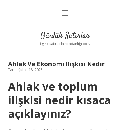
menüyü
Anasayfa
aç
Gizlilik Politikası
Günlük Satırlar
Yasal Uyarı
İlginç satırlarla sıradanlığı boz.
Hakkımızda
Ahlak Ve Ekonomi Ilişkisi Nedir
Tarih: Şubat 18, 2025
Ahlak ve toplum
ilişkisi nedir kısaca
açıklayınız?