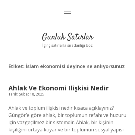
menüyü
Anasayfa
aç
Gizlilik Politikası
Günlük Satırlar
Yasal Uyarı
İlginç satırlarla sıradanlığı boz.
Hakkımızda
Etiket:
İslam ekonomisi deyince ne anlıyorsunuz
Ahlak Ve Ekonomi Ilişkisi Nedir
Tarih: Şubat 18, 2025
Ahlak ve toplum ilişkisi nedir kısaca açıklayınız?
Güngör’e göre ahlak, bir toplumun refahı ve huzuru
için vazgeçilmez bir sistemdir. Ahlak, bir kişinin
kişiliğini ortaya koyar ve bir toplumun sosyal yapısı