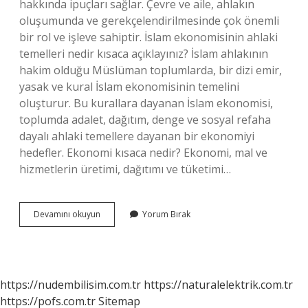
hakkında ipuçları sağlar. Çevre ve aile, ahlakın
oluşumunda ve gerekçelendirilmesinde çok önemli
bir rol ve işleve sahiptir. İslam ekonomisinin ahlaki
temelleri nedir kısaca açıklayınız? İslam ahlakının
hakim olduğu Müslüman toplumlarda, bir dizi emir,
yasak ve kural İslam ekonomisinin temelini
oluşturur. Bu kurallara dayanan İslam ekonomisi,
toplumda adalet, dağıtım, denge ve sosyal refaha
dayalı ahlaki temellere dayanan bir ekonomiyi
hedefler. Ekonomi kısaca nedir? Ekonomi, mal ve
hizmetlerin üretimi, dağıtımı ve tüketimi…
Ahlak
Devamını okuyun
Yorum Bırak
Ve
Ekonomi
Ilişkisi
Nedir
https://nudembilisim.com.tr
https://naturalelektrik.com.tr
https://pofs.com.tr
Sitemap