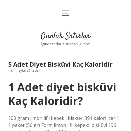
menüyü
Anasayfa
aç
Gizlilik Politikası
Günlük Satırlar
Yasal Uyarı
İlginç satırlarla sıradanlığı boz.
Hakkımızda
5 Adet Diyet Bisküvi Kaç Kaloridir
Tarih: Eylül 21, 2024
1 Adet diyet bisküvi
Kaç Kaloridir?
100 gram limon lifli kepekli bisküvi 391 kalori içerir.
1 paket (50 gr) Form limon lifli kepekli bisküvi 196