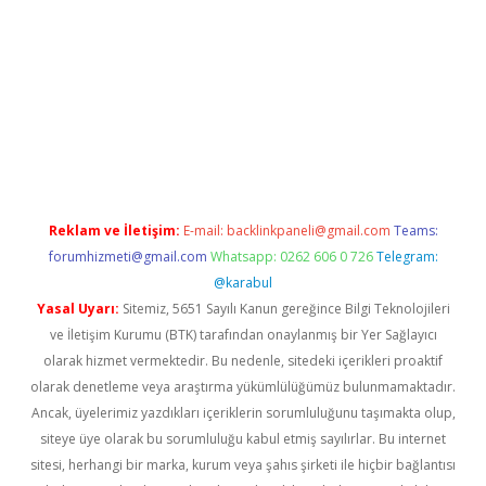
asino
Reklam ve İletişim:
E-mail:
backlinkpaneli@gmail.com
Teams:
forumhizmeti@gmail.com
Whatsapp: 0262 606 0 726
Telegram:
@karabul
Yasal Uyarı:
Sitemiz, 5651 Sayılı Kanun gereğince Bilgi Teknolojileri
ve İletişim Kurumu (BTK) tarafından onaylanmış bir Yer Sağlayıcı
olarak hizmet vermektedir. Bu nedenle, sitedeki içerikleri proaktif
olarak denetleme veya araştırma yükümlülüğümüz bulunmamaktadır.
Ancak, üyelerimiz yazdıkları içeriklerin sorumluluğunu taşımakta olup,
siteye üye olarak bu sorumluluğu kabul etmiş sayılırlar. Bu internet
sitesi, herhangi bir marka, kurum veya şahıs şirketi ile hiçbir bağlantısı