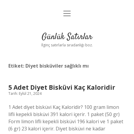
menüyü
Anasayfa
aç
Gizlilik Politikası
Günlük Satırlar
Yasal Uyarı
İlginç satırlarla sıradanlığı boz.
Hakkımızda
Etiket:
Diyet bisküviler sağlıklı mı
5 Adet Diyet Bisküvi Kaç Kaloridir
Tarih: Eylül 21, 2024
1 Adet diyet bisküvi Kaç Kaloridir? 100 gram limon
lifli kepekli bisküvi 391 kalori içerir. 1 paket (50 gr)
Form limon lifli kepekli bisküvi 196 kalori ve 1 paket
(6 gr) 23 kalori içerir. Diyet bisküvi ne kadar