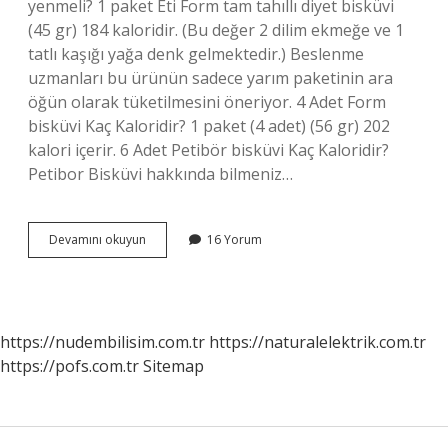
yenmeli? 1 paket Eti Form tam tahıllı diyet bisküvi
(45 gr) 184 kaloridir. (Bu değer 2 dilim ekmeğe ve 1
tatlı kaşığı yağa denk gelmektedir.) Beslenme
uzmanları bu ürünün sadece yarım paketinin ara
öğün olarak tüketilmesini öneriyor. 4 Adet Form
bisküvi Kaç Kaloridir? 1 paket (4 adet) (56 gr) 202
kalori içerir. 6 Adet Petibör bisküvi Kaç Kaloridir?
Petibor Bisküvi hakkında bilmeniz…
5
Devamını okuyun
16 Yorum
Adet
Diyet
Bisküvi
Kaç
Kaloridir
https://nudembilisim.com.tr
https://naturalelektrik.com.tr
https://pofs.com.tr
Sitemap