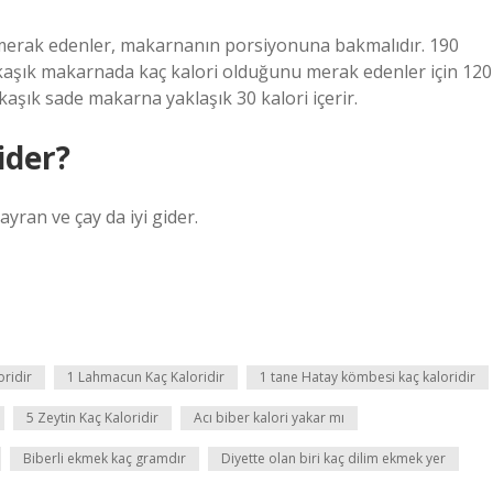
merak edenler, makarnanın porsiyonuna bakmalıdır. 190
4 kaşık makarnada kaç kalori olduğunu merak edenler için 120
 kaşık sade makarna yaklaşık 30 kalori içerir.
ider?
ayran ve çay da iyi gider.
oridir
1 Lahmacun Kaç Kaloridir
1 tane Hatay kömbesi kaç kaloridir
5 Zeytin Kaç Kaloridir
Acı biber kalori yakar mı
Biberli ekmek kaç gramdır
Diyette olan biri kaç dilim ekmek yer