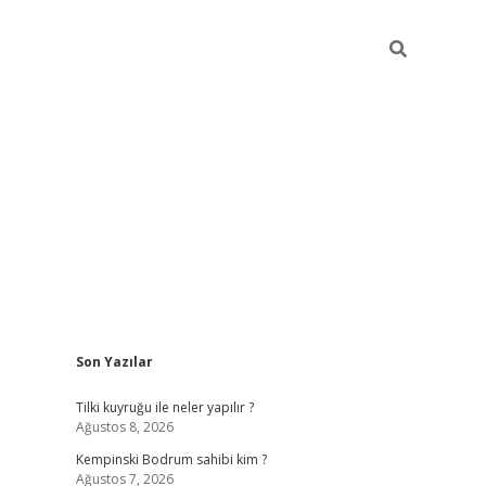
Sidebar
Son Yazılar
vdcasino
Tilki kuyruğu ile neler yapılır ?
Ağustos 8, 2026
Kempinski Bodrum sahibi kim ?
Ağustos 7, 2026