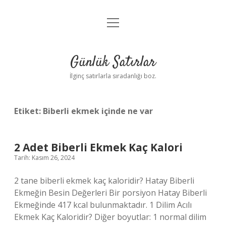
menüyü
Anasayfa
aç
Gizlilik Politikası
Günlük Satırlar
Yasal Uyarı
İlginç satırlarla sıradanlığı boz.
Hakkımızda
Etiket:
Biberli ekmek içinde ne var
2 Adet Biberli Ekmek Kaç Kalori
Tarih: Kasım 26, 2024
2 tane biberli ekmek kaç kaloridir? Hatay Biberli
Ekmeğin Besin Değerleri Bir porsiyon Hatay Biberli
Ekmeğinde 417 kcal bulunmaktadır. 1 Dilim Acılı
Ekmek Kaç Kaloridir? Diğer boyutlar: 1 normal dilim