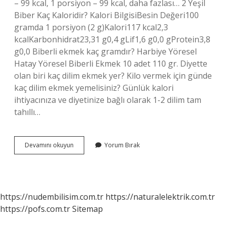
– 99 kcal, 1 porsiyon – 99 kcal, daha fazlası… 2 Yeşil
Biber Kaç Kaloridir? Kalori BilgisiBesin Değeri100
gramda 1 porsiyon (2 g)Kalori117 kcal2,3
kcalKarbonhidrat23,31 g0,4 gLif1,6 g0,0 gProtein3,8
g0,0 Biberli ekmek kaç gramdır? Harbiye Yöresel
Hatay Yöresel Biberli Ekmek 10 adet 110 gr. Diyette
olan biri kaç dilim ekmek yer? Kilo vermek için günde
kaç dilim ekmek yemelisiniz? Günlük kalori
ihtiyacınıza ve diyetinize bağlı olarak 1-2 dilim tam
tahıllı…
2
Devamını okuyun
Yorum Bırak
Adet
Biberli
Ekmek
Kaç
Kalori
https://nudembilisim.com.tr
https://naturalelektrik.com.tr
https://pofs.com.tr
Sitemap