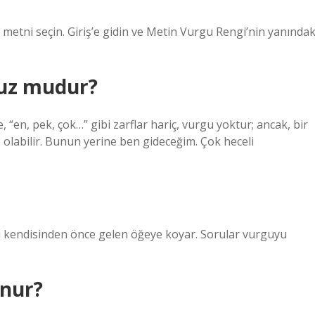
 metni seçin. Giriş’e gidin ve Metin Vurgu Rengi’nin yanındak
suz mudur?
 “en, pek, çok…” gibi zarflar hariç, vurgu yoktur; ancak, bir
 olabilir. Bunun yerine ben gideceğim. Çok heceli
yu kendisinden önce gelen öğeye koyar. Sorular vurguyu
unur?