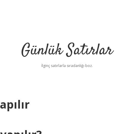
Günlük Satırlar
İlginç satırlarla sıradanlığı boz.
apılır