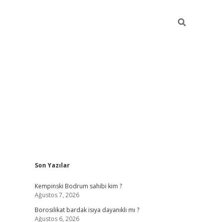
Sidebar
Son Yazılar
vdcasino
Kempinski Bodrum sahibi kim ?
Ağustos 7, 2026
Borosilikat bardak isıya dayanıklı mı ?
Ağustos 6, 2026