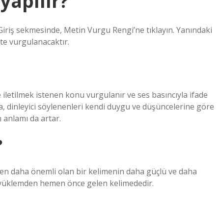
yapılır?
Giriş sekmesinde, Metin Vurgu Rengi’ne tıklayın. Yanındaki
kte vurgulanacaktır.
iletilmek istenen konu vurgulanır ve ses basıncıyla ifade
, dinleyici söylenenleri kendi duygu ve düşüncelerine göre
 anlamı da artar.
?
nden daha önemli olan bir kelimenin daha güçlü ve daha
e yüklemden hemen önce gelen kelimededir.