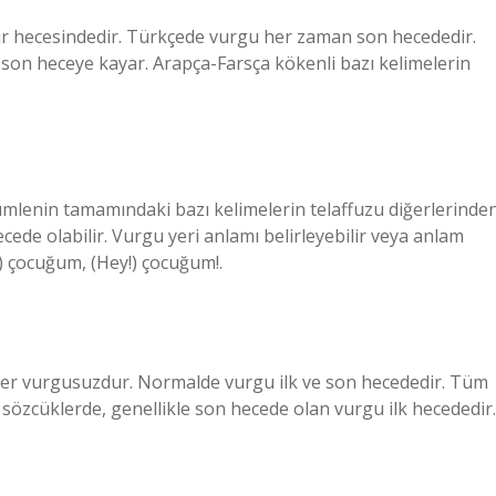
r hecesindedir. Türkçede vurgu her zaman son hecededir.
u son heceye kayar. Arapça-Farsça kökenli bazı kelimelerin
cümlenin tamamındaki bazı kelimelerin telaffuzu diğerlerinde
cede olabilir. Vurgu yeri anlamı belirleyebilir veya anlam
m) çocuğum, (Hey!) çocuğum!.
ler vurgusuzdur. Normalde vurgu ilk ve son hecededir. Tüm
ı sözcüklerde, genellikle son hecede olan vurgu ilk hecededir.