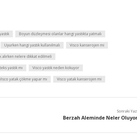
yastık
Boyun düzleşmesi olanlar hangi yastıkta yatmalı
Uyurken hangi yastık kullanılmalı
Visco kanserojen mi
k alırken nelere dikkat edilmeli
teks yastık mı
Visco yastık neden kokuyor
Visco yatak çökme yapar mı
Visco yatak kanserojen mi
Sonraki Yaz
Berzah Aleminde Neler Oluyo