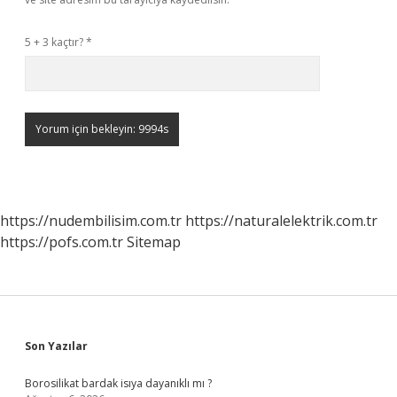
5 + 3 kaçtır?
*
https://nudembilisim.com.tr
https://naturalelektrik.com.tr
https://pofs.com.tr
Sitemap
Sidebar
Son Yazılar
Borosilikat bardak isıya dayanıklı mı ?