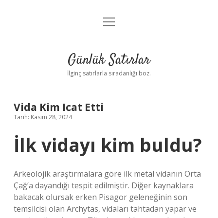
menüyü
Anasayfa
aç
Gizlilik Politikası
Günlük Satırlar
Yasal Uyarı
İlginç satırlarla sıradanlığı boz.
Hakkımızda
Vida Kim Icat Etti
Tarih: Kasım 28, 2024
İlk vidayı kim buldu?
Arkeolojik araştırmalara göre ilk metal vidanın Orta
Çağ’a dayandığı tespit edilmiştir. Diğer kaynaklara
bakacak olursak erken Pisagor geleneğinin son
temsilcisi olan Archytas, vidaları tahtadan yapar ve