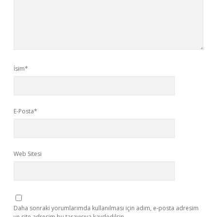
İsim*
E-Posta*
Web Sitesi
Daha sonraki yorumlarımda kullanılması için adım, e-posta adresim
ve site adresim bu tarayıcıya kaydedilsin.