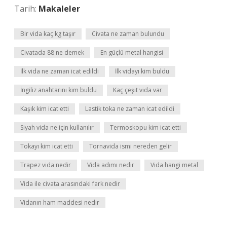
Tarih:
Makaleler
Bir vida kaç kg taşır
Civata ne zaman bulundu
Civatada 88 ne demek
En güçlü metal hangisi
İlk vida ne zaman icat edildi
İlk vidayı kim buldu
İngiliz anahtarını kim buldu
Kaç çeşit vida var
Kaşık kim icat etti
Lastik toka ne zaman icat edildi
Siyah vida ne için kullanılır
Termoskopu kim icat etti
Tokayı kim icat etti
Tornavida ismi nereden gelir
Trapez vida nedir
Vida adımı nedir
Vida hangi metal
Vida ile civata arasındaki fark nedir
Vidanın ham maddesi nedir