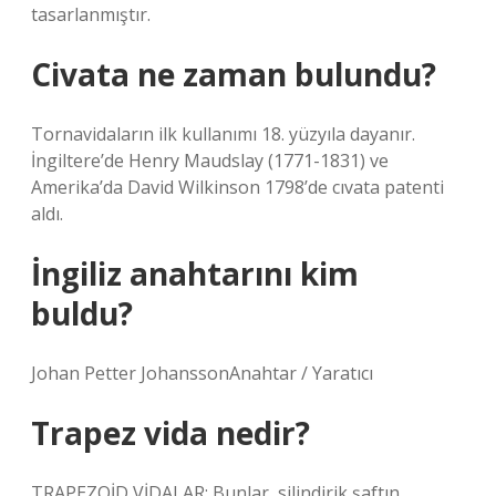
tasarlanmıştır.
Civata ne zaman bulundu?
Tornavidaların ilk kullanımı 18. yüzyıla dayanır.
İngiltere’de Henry Maudslay (1771-1831) ve
Amerika’da David Wilkinson 1798’de cıvata patenti
aldı.
İngiliz anahtarını kim
buldu?
Johan Petter JohanssonAnahtar / Yaratıcı
Trapez vida nedir?
TRAPEZOİD VİDALAR: Bunlar, silindirik şaftın