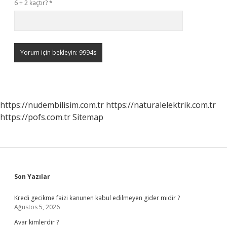
6 + 2 kaçtır?
*
https://nudembilisim.com.tr
https://naturalelektrik.com.tr
https://pofs.com.tr
Sitemap
Sidebar
Son Yazılar
Kredi gecikme faizi kanunen kabul edilmeyen gider midir ?
Ağustos 5, 2026
Avar kimlerdir ?