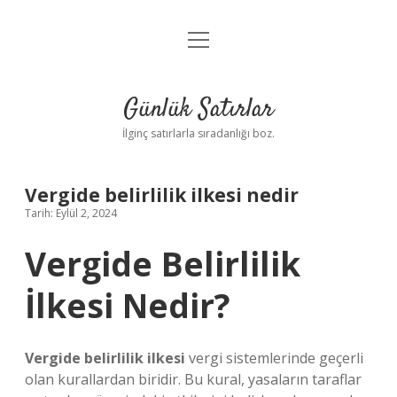
menüyü
Anasayfa
aç
Gizlilik Politikası
Günlük Satırlar
Yasal Uyarı
İlginç satırlarla sıradanlığı boz.
Hakkımızda
Vergide belirlilik ilkesi nedir
Tarih: Eylül 2, 2024
Vergide Belirlilik
İlkesi Nedir?
Vergide belirlilik ilkesi
vergi sistemlerinde geçerli
olan kurallardan biridir. Bu kural, yasaların taraflar