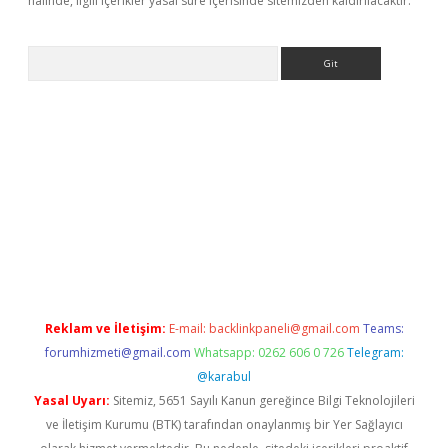
halinde, ilgili içerikler yasal süre içerisinde sitemizden kaldırılacaktır.
Arama
ino
Reklam ve İletişim:
E-mail:
backlinkpaneli@gmail.com
Teams:
forumhizmeti@gmail.com
Whatsapp: 0262 606 0 726
Telegram:
@karabul
Yasal Uyarı:
Sitemiz, 5651 Sayılı Kanun gereğince Bilgi Teknolojileri
ve İletişim Kurumu (BTK) tarafından onaylanmış bir Yer Sağlayıcı