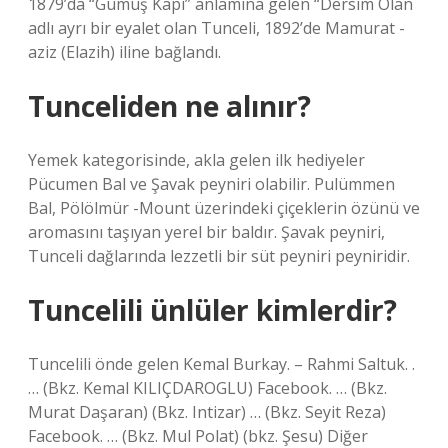
1879’da “Gümüş Kapı” anlamına gelen “Dersim Olan
adlı ayrı bir eyalet olan Tunceli, 1892’de Mamurat -
aziz (Elazih) iline bağlandı.
Tunceliden ne alınır?
Yemek kategorisinde, akla gelen ilk hediyeler
Pücumen Bal ve Şavak peyniri olabilir. Pulümmen
Bal, Pölölmür -Mount üzerindeki çiçeklerin özünü ve
aromasını taşıyan yerel bir baldır. Şavak peyniri,
Tunceli dağlarında lezzetli bir süt peyniri peyniridir.
Tuncelili ünlüler kimlerdir?
Tuncelili önde gelen Kemal Burkay. – Rahmi Saltuk. .
… (Bkz. Kemal KILIÇDAROGLU) Facebook. … (Bkz.
Murat Daşaran) (Bkz. Intizar) … (Bkz. Seyit Reza)
Facebook. … (Bkz. Mul Polat) (bkz. Şesu) Diğer