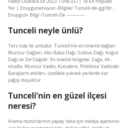
Vadisi Ovacık.6 Ek 2023 TUNCELI | 18 En Popüler
Yer | Enuygunenuyun ›Bilgiler Tunceli-de-ggi’dir …
Enuygun› Bilgi ›Tunceli-De ————
Tunceli neyle ünlü?
Ters tulp ile ünlüdür. Tunceli’nin en önemli dağları
Munzur Dağları, Alıcı Baba Dağı, Sülbüs Dağı, Koğut
Dağı ve Zel Dağıdır. En önemli bölgeler Zage, Ali -
straße, Munzur Vadisi, Kutudere, Pölölmür Vadisidir.
Barajların etkileri, özellikle yüksek yerlerde kar
yağışı düşüktür.
Tunceli’nin en güzel ilçesi
neresi?
Arama motorlarının yapay zeka için medya ajansının