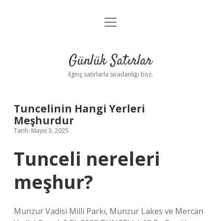
menüyü
Anasayfa
aç
Gizlilik Politikası
Günlük Satırlar
Yasal Uyarı
İlginç satırlarla sıradanlığı boz.
Hakkımızda
Tuncelinin Hangi Yerleri
Meşhurdur
Tarih: Mayıs 3, 2025
Tunceli nereleri
meşhur?
Munzur Vadisi Milli Parkı, Munzur Lakes ve Mercan