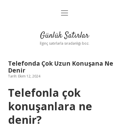
menüyü
Anasayfa
aç
Gizlilik Politikası
Günlük Satırlar
Yasal Uyarı
İlginç satırlarla sıradanlığı boz.
Hakkımızda
Telefonda Çok Uzun Konuşana Ne
Denir
Tarih: Ekim 12, 2024
Telefonla çok
konuşanlara ne
denir?