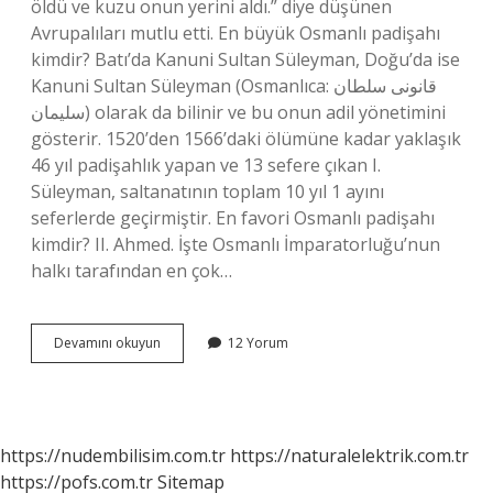
öldü ve kuzu onun yerini aldı.” diye düşünen
Avrupalıları mutlu etti. En büyük Osmanlı padişahı
kimdir? Batı’da Kanuni Sultan Süleyman, Doğu’da ise
Kanuni Sultan Süleyman (Osmanlıca: قانونى سلطان
سليمان) olarak da bilinir ve bu onun adil yönetimini
gösterir. 1520’den 1566’daki ölümüne kadar yaklaşık
46 yıl padişahlık yapan ve 13 sefere çıkan I.
Süleyman, saltanatının toplam 10 yıl 1 ayını
seferlerde geçirmiştir. En favori Osmanlı padişahı
kimdir? II. Ahmed. İşte Osmanlı İmparatorluğu’nun
halkı tarafından en çok…
En
Devamını okuyun
12 Yorum
Sert
Osmanlı
Padişahı
Kimdir
https://nudembilisim.com.tr
https://naturalelektrik.com.tr
https://pofs.com.tr
Sitemap