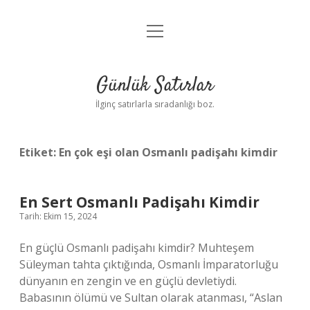
menüyü
Anasayfa
aç
Gizlilik Politikası
Günlük Satırlar
Yasal Uyarı
İlginç satırlarla sıradanlığı boz.
Hakkımızda
Etiket:
En çok eşi olan Osmanlı padişahı kimdir
En Sert Osmanlı Padişahı Kimdir
Tarih: Ekim 15, 2024
En güçlü Osmanlı padişahı kimdir? Muhteşem
Süleyman tahta çıktığında, Osmanlı İmparatorluğu
dünyanın en zengin ve en güçlü devletiydi.
Babasının ölümü ve Sultan olarak atanması, “Aslan