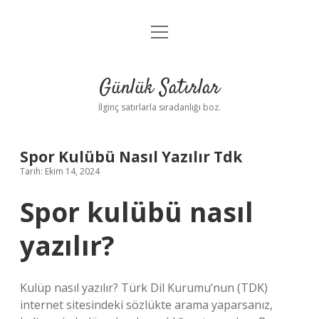
menüyü
Anasayfa
aç
Gizlilik Politikası
Günlük Satırlar
Yasal Uyarı
İlginç satırlarla sıradanlığı boz.
Hakkımızda
Spor Kulübü Nasıl Yazılır Tdk
Tarih: Ekim 14, 2024
Spor kulübü nasıl
yazılır?
Kulüp nasıl yazılır? Türk Dil Kurumu’nun (TDK)
internet sitesindeki sözlükte arama yaparsanız,