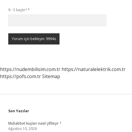
9 - 5 kaçtır?
*
https://nudembilisim.com.tr
https://naturalelektrik.com.tr
https://pofs.com.tr
Sitemap
Sidebar
Son Yazılar
Muhabbet kuşları nasıl çiftleşir ?
Ağustos 10, 2026