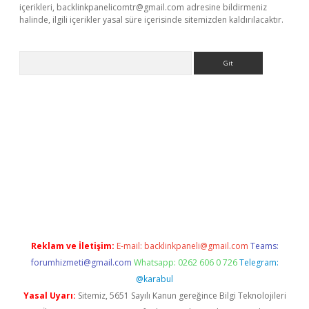
içerikleri,
backlinkpanelicomtr@gmail.com
adresine bildirmeniz
halinde, ilgili içerikler yasal süre içerisinde sitemizden kaldırılacaktır.
Arama
casino
Reklam ve İletişim:
E-mail:
backlinkpaneli@gmail.com
Teams:
forumhizmeti@gmail.com
Whatsapp: 0262 606 0 726
Telegram:
@karabul
Yasal Uyarı:
Sitemiz, 5651 Sayılı Kanun gereğince Bilgi Teknolojileri