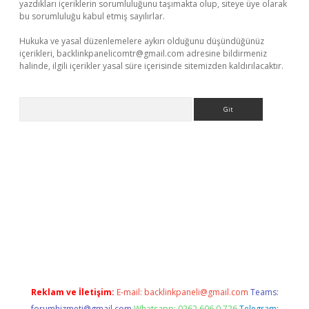
yazdıkları içeriklerin sorumluluğunu taşımakta olup, siteye üye olarak
bu sorumluluğu kabul etmiş sayılırlar.
Hukuka ve yasal düzenlemelere aykırı olduğunu düşündüğünüz
içerikleri,
backlinkpanelicomtr@gmail.com
adresine bildirmeniz
halinde, ilgili içerikler yasal süre içerisinde sitemizden kaldırılacaktır.
Arama
no
Reklam ve İletişim:
E-mail:
backlinkpaneli@gmail.com
Teams:
forumhizmeti@gmail.com
Whatsapp: 0262 606 0 726
Telegram: