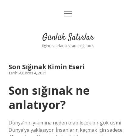
menüyü
Anasayfa
aç
Gizlilik Politikası
Günlük Satırlar
Yasal Uyarı
İlginç satırlarla sıradanlığı boz.
Hakkımızda
Son Sığınak Kimin Eseri
Tarih: Ağustos 4, 2025
Son sığınak ne
anlatıyor?
Dünya’nın yıkımına neden olabilecek bir gök cismi
Dünya’ya yaklaşıyor. İnsanların kaçmak için sadece