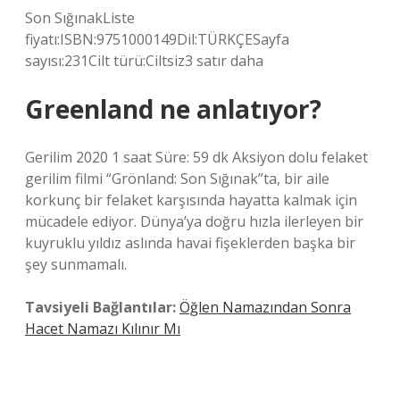
Son SığınakListe
fiyatı:ISBN:9751000149Dil:TÜRKÇESayfa
sayısı:231Cilt türü:Ciltsiz3 satır daha
Greenland ne anlatıyor?
Gerilim 2020 1 saat Süre: 59 dk Aksiyon dolu felaket
gerilim filmi “Grönland: Son Sığınak”ta, bir aile
korkunç bir felaket karşısında hayatta kalmak için
mücadele ediyor. Dünya’ya doğru hızla ilerleyen bir
kuyruklu yıldız aslında havai fişeklerden başka bir
şey sunmamalı.
Tavsiyeli Bağlantılar:
Öğlen Namazından Sonra
Hacet Namazı Kılınır Mı