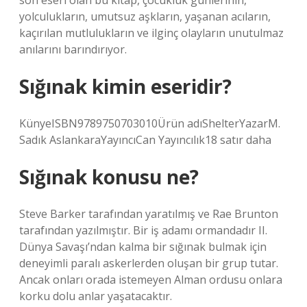
son eseri olan bu kitap, çocukluk günlerinin,
yolculukların, umutsuz aşkların, yaşanan acıların,
kaçırılan mutlulukların ve ilginç olayların unutulmaz
anılarını barındırıyor.
Sığınak kimin eseridir?
KünyeISBN9789750703010Ürün adıShelterYazarM.
Sadık AslankaraYayıncıCan Yayıncılık18 satır daha
Sığınak konusu ne?
Steve Barker tarafından yaratılmış ve Rae Brunton
tarafından yazılmıştır. Bir iş adamı ormandadır II.
Dünya Savaşı’ndan kalma bir sığınak bulmak için
deneyimli paralı askerlerden oluşan bir grup tutar.
Ancak onları orada istemeyen Alman ordusu onlara
korku dolu anlar yaşatacaktır.