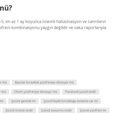
 mü?
-5, en az 1 ay boyunca önemli halüsinasyon ve sanrıların
zofreni kombinasyonu yaygın değildir ve vaka raporlarıyla
ür mü
Bipolar bozukluk şizofreniye dönüşür mü
r mü
Otizm şizofreniye dönüşür mü
Paranoid şizoid nedir
 mi
Şizoid genetik mi
Şizoid kişilik bozukluğu tedavisi var mı
Şizoid örüntü nedir
Şizoid savunma nedir
Şizoid şizofreni mi