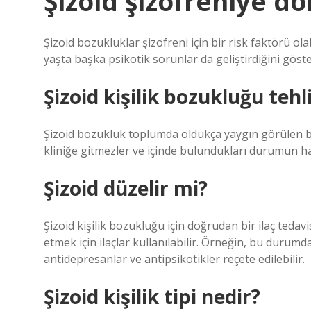
Şizoid şizofreniye d
Şizoid bozukluklar şizofreni için bir risk faktörü ola
yaşta başka psikotik sorunlar da geliştirdiğini gös
Şizoid kişilik bozukluğu tehl
Şizoid bozukluk toplumda oldukça yaygın görülen bir
kliniğe gitmezler ve içinde bulundukları durumun h
Şizoid düzelir mi?
Şizoid kişilik bozukluğu için doğrudan bir ilaç tedav
etmek için ilaçlar kullanılabilir. Örneğin, bu duru
antidepresanlar ve antipsikotikler reçete edilebilir.
Şizoid kişilik tipi nedir?