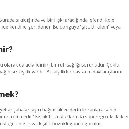
urada sıkıldığında ve bir ilişki aradığında, efendi-köle
nde kendine geri döner. Bu döngüye “şizoid ikilem” veya
nir?
ğu olarak da adlandırılır, bir ruh sağlığı sorunudur. Çoklu
ağımsız kişilik vardır. Bu kişilikler hastanın davranışlarını
emek?
yetsiz çabalar, aşırı bağımlılık ve derin korkulara sahip
gonun rolü nedir? Kişilik bozukluklarında süperego eksiklikler
zukluğu antisosyal kişilik bozukluğunda görülür.