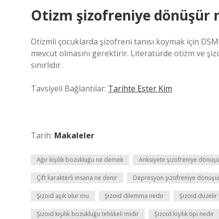
Otizm şizofreniye dönüşür
Otizmli çocuklarda şizofreni tanısı koymak için DSM
mevcut olmasını gerektirir. Literatürde otizm ve şi
sınırlıdır.
Tavsiyeli Bağlantılar:
Tarihte Ester Kim
Tarih:
Makaleler
Ağır kişilik bozukluğu ne demek
Anksiyete şizofreniye dönüş
Çift karakterli insana ne denir
Depresyon şizofreniye dönüşü
Şizoid aşık olur mu
Şizoid dilemma nedir
Şizoid düzelir
Şizoid kişilik bozukluğu tehlikeli midir
Şizoid kişilik tipi nedir