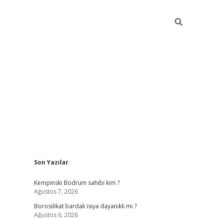
Sidebar
Son Yazılar
vdcasino
Kempinski Bodrum sahibi kim ?
Ağustos 7, 2026
Borosilikat bardak isıya dayanıklı mı ?
Ağustos 6, 2026