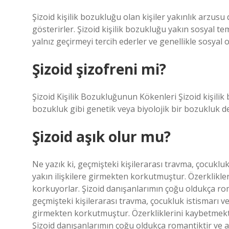
Şizoid kişilik bozukluğu olan kişiler yakınlık arzusu 
gösterirler. Şizoid kişilik bozukluğu yakın sosyal te
yalnız geçirmeyi tercih ederler ve genellikle sosyal ol
Şizoid şizofreni mi?
Şizoid Kişilik Bozukluğunun Kökenleri Şizoid kişilik
bozukluk gibi genetik veya biyolojik bir bozukluk de
Şizoid aşık olur mu?
Ne yazık ki, geçmişteki kişilerarası travma, çocukluk
yakın ilişkilere girmekten korkutmuştur. Özerklikl
korkuyorlar. Şizoid danışanlarımın çoğu oldukça roma
geçmişteki kişilerarası travma, çocukluk istismarı ve
girmekten korkutmuştur. Özerkliklerini kaybetmekt
Şizoid danışanlarımın çoğu oldukça romantiktir ve aş