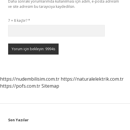
Daha sonraki yorumlarımda kullanılması için adım, e-posta adresim
ve site adresim bu tarayıcıya kaydedilsin.
7 + 8 kaçtır?
*
https://nudembilisim.com.tr
https://naturalelektrik.com.tr
https://pofs.com.tr
Sitemap
Sidebar
Son Yazılar