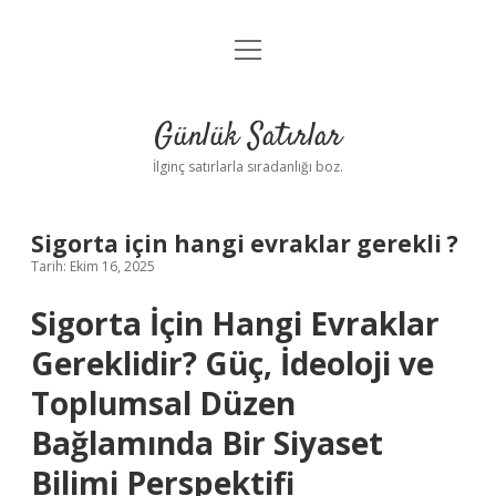
menüyü
Anasayfa
aç
Gizlilik Politikası
Günlük Satırlar
Yasal Uyarı
İlginç satırlarla sıradanlığı boz.
Hakkımızda
Sigorta için hangi evraklar gerekli ?
Tarih: Ekim 16, 2025
Sigorta İçin Hangi Evraklar
Gereklidir? Güç, İdeoloji ve
Toplumsal Düzen
Bağlamında Bir Siyaset
Bilimi Perspektifi