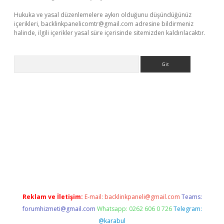
Hukuka ve yasal düzenlemelere aykırı olduğunu düşündüğünüz
içerikleri,
backlinkpanelicomtr@gmail.com
adresine bildirmeniz
halinde, ilgili içerikler yasal süre içerisinde sitemizden kaldırılacaktır.
Arama
ino
Reklam ve İletişim:
E-mail:
backlinkpaneli@gmail.com
Teams:
forumhizmeti@gmail.com
Whatsapp: 0262 606 0 726
Telegram:
@karabul