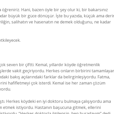
 öğreniriz. Hani, bazen öyle bir şey olur ki, bir bakarsınız
kadar büyük bir güce dönüşür. İşte bu yazıda, küçük ama deri
 İyiliğin, salihatın ve hasenatın ne demek olduğunu, ne kadar
etkileyecek.
ok seven bir çiftti. Kemal, yıllardır köyde öğretmenlik
işlerde vakit geçiriyordu. Herkes onların birbirini tamamlaya
daki bakış açılarındaki farklar da belirginleşiyordu. Fatma,
ini hafifletmeyi çok isterdi. Kemal ise her zaman çözüm
yordu.
ıştı. Herkes köydeki en iyi doktoru bulmaya çalışıyordu ama
m etmek istiyordu. Hastanın başucuna gitmek, ellerini
tiyordu. “Herkes doktorla ilgilensin, ben buradayım” dedi.