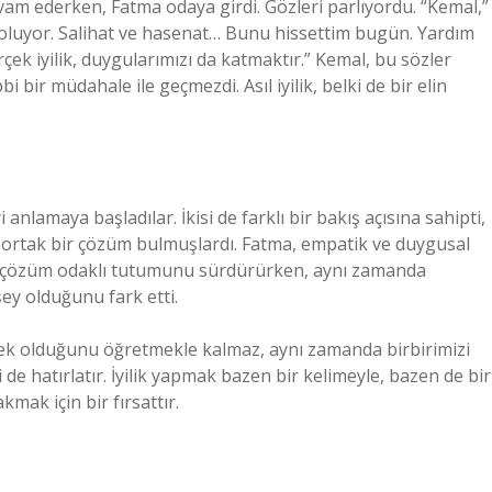
am ederken, Fatma odaya girdi. Gözleri parlıyordu. “Kemal,”
ı oluyor. Salihat ve hasenat… Bunu hissettim bugün. Yardım
ek iyilik, duygularımızı da katmaktır.” Kemal, bu sözler
i bir müdahale ile geçmezdi. Asıl iyilik, belki de bir elin
nlamaya başladılar. İkisi de farklı bir bakış açısına sahipti,
k ortak bir çözüm bulmuşlardı. Fatma, empatik ve duygusal
 ve çözüm odaklı tutumunu sürdürürken, aynı zamanda
şey olduğunu fark etti.
mek olduğunu öğretmekle kalmaz, aynı zamanda birbirimizi
de hatırlatır. İyilik yapmak bazen bir kelimeyle, bazen de bir
kmak için bir fırsattır.