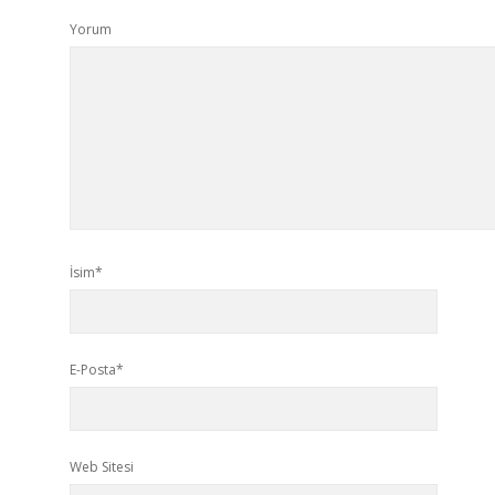
Yorum
İsim*
E-Posta*
Web Sitesi