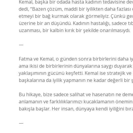
Kemal, başka bir odada hasta kadının tedavisine dev
dedi, “Bazen çözüm, maddi bir iyilikten daha fazlas
etmeyi bir bağ kurmak olarak görmeliyiz. Çünkü gerç
üzerine bir an düşündü. Kadının hastalığı, sadece tıbb
uzanması, bir kalbin kırık bir şekilde onarılmasıydı.
—
Fatma ve Kemal, o günden sonra birbirlerini daha iyi a
ama ikisi de birbirlerinin dünyalarına saygı duyara
yaklaşımının gücünü keşfetti. Kemal ise stratejik
başkalarına da iyilik yapmanın ne kadar değerli bir 
Bu hikaye, bize sadece salihat ve hasenatın ne de
anlamanın ve farklılıklarımızı kucaklamanın önemini 
bakışla başlar. Her insan, dünyaya kendi iyiliğini bıra
—