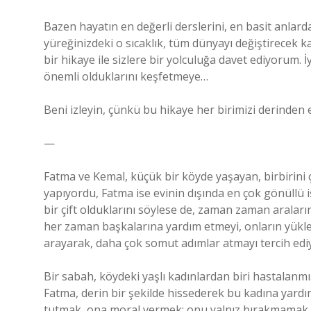
Bazen hayatın en değerli derslerini, en basit anlarda
yüreğinizdeki o sıcaklık, tüm dünyayı değiştirecek 
bir hikaye ile sizlere bir yolculuğa davet ediyorum.
önemli olduklarını keşfetmeye…
Beni izleyin, çünkü bu hikaye her birimizi derinden 
—
Fatma ve Kemal, küçük bir köyde yaşayan, birbirini ç
yapıyordu, Fatma ise evinin dışında en çok gönüllü 
bir çift olduklarını söylese de, zaman zaman araların
her zaman başkalarına yardım etmeyi, onların yükler
arayarak, daha çok somut adımlar atmayı tercih edi
Bir sabah, köydeki yaşlı kadınlardan biri hastalanm
Fatma, derin bir şekilde hissederek bu kadına yardı
tutmak, ona moral vermek; onu yalnız bırakmamak is