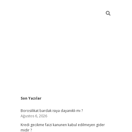
Sidebar
Son Yazılar
vdcasino
Borosilikat bardak isıya dayanıklı mı ?
Ağustos 6, 2026
Kredi gecikme faizi kanunen kabul edilmeyen gider
midir ?