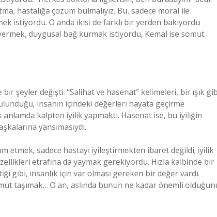
ma, hastalığa çözüm bulmalıyız. Bu, sadece moral ile
 istiyordu. O anda ikisi de farklı bir yerden bakıyordu
vermek, duygusal bağ kurmak istiyordu, Kemal ise somut
ir şeyler değişti. “Salihat ve hasenat” kelimeleri, bir ışık gib
a bulunduğu, insanın içindeki değerleri hayata geçirme
 anlamda kalpten iyilik yapmaktı. Hasenat ise, bu iyiliğin
aşkalarına yansımasıydı.
m etmek, sadece hastayı iyileştirmekten ibaret değildi; iyilik
llikleri etrafına da yaymak gerekiyordu. Hızla kalbinde bir
ği gibi, insanlık için var olması gereken bir değer vardı.
 umut taşımak… O an, aslında bunun ne kadar önemli olduğun