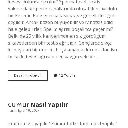
kesesi dolunca ne olur? Spermatosel, testis
yakınındaki sperm kanallarında oluşabilen sıvı dolu
bir kesedir. Kanser riski taşımaz ve genellikle ağrılı
değildir. Ancak bazen büyüyebilir ve rahatsız edici
hale gelebilirler. Sperm ağrısı boşalınca geçer mi?
Belki de 25 yıllık kariyerimde en sık gördüğüm
şikayetlerden biri testis ağrısıdır. Gençlerde sıkça
konuşulan bir durum, boşalamama durumudur. Bu
belki de testis ağrısının en yaygın şeklidir.…
Sperm
Devamını okuyun
12 Yorum
Birikmesi
Kasık
Ağrısı
Yapar
Mı
Cumur Nasıl Yapılır
Tarih: Eylül 19, 2024
Zumur nasıl yapılır? Zumur tatlısı tarifi nasıl yapılır?