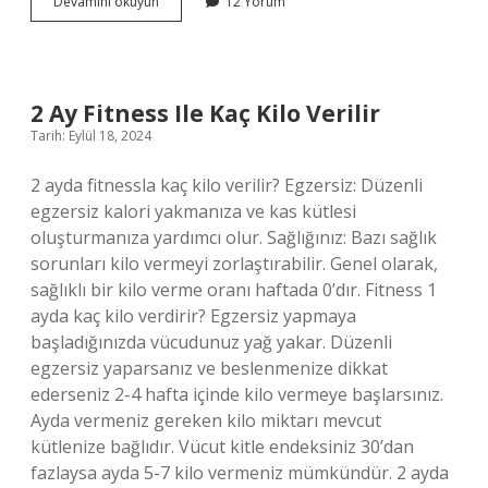
Çiriş
Devamını okuyun
12 Yorum
Otu
Ile
Ne
Yapılır
2 Ay Fitness Ile Kaç Kilo Verilir
Tarih: Eylül 18, 2024
2 ayda fitnessla kaç kilo verilir? Egzersiz: Düzenli
egzersiz kalori yakmanıza ve kas kütlesi
oluşturmanıza yardımcı olur. Sağlığınız: Bazı sağlık
sorunları kilo vermeyi zorlaştırabilir. Genel olarak,
sağlıklı bir kilo verme oranı haftada 0’dır. Fitness 1
ayda kaç kilo verdirir? Egzersiz yapmaya
başladığınızda vücudunuz yağ yakar. Düzenli
egzersiz yaparsanız ve beslenmenize dikkat
ederseniz 2-4 hafta içinde kilo vermeye başlarsınız.
Ayda vermeniz gereken kilo miktarı mevcut
kütlenize bağlıdır. Vücut kitle endeksiniz 30’dan
fazlaysa ayda 5-7 kilo vermeniz mümkündür. 2 ayda