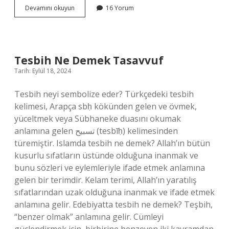
Ayva
Devamını okuyun
16 Yorum
Ağacından
Çelikleme
Nasıl
Yapılır
Tesbih Ne Demek Tasavvuf
Tarih: Eylül 18, 2024
Tesbih neyi sembolize eder? Türkçedeki tesbih
kelimesi, Arapça sbḥ kökünden gelen ve övmek,
yüceltmek veya Sübhaneke duasını okumak
anlamına gelen تسبيح (tesbīḥ) kelimesinden
türemiştir. Islamda tesbih ne demek? Allah’ın bütün
kusurlu sıfatların üstünde olduğuna inanmak ve
bunu sözleri ve eylemleriyle ifade etmek anlamına
gelen bir terimdir. Kelam terimi, Allah’ın yaratılış
sıfatlarından uzak olduğuna inanmak ve ifade etmek
anlamına gelir. Edebiyatta tesbih ne demek? Teşbih,
“benzer olmak” anlamına gelir. Cümleyi