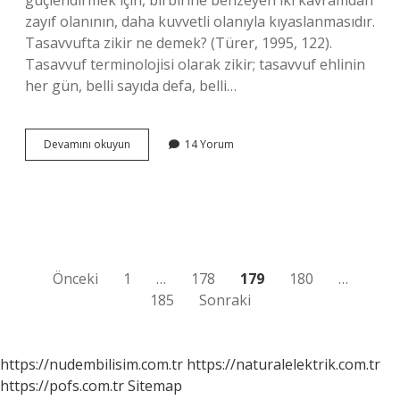
güçlendirmek için, birbirine benzeyen iki kavramdan
zayıf olanının, daha kuvvetli olanıyla kıyaslanmasıdır.
Tasavvufta zikir ne demek? (Türer, 1995, 122).
Tasavvuf terminolojisi olarak zikir; tasavvuf ehlinin
her gün, belli sayıda defa, belli…
Tesbih
Devamını okuyun
14 Yorum
Ne
Demek
Tasavvuf
Yazı
Önceki
1
…
178
179
180
…
185
Sonraki
sayfalaması
https://nudembilisim.com.tr
https://naturalelektrik.com.tr
https://pofs.com.tr
Sitemap