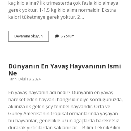
kaç kilo alınır? İlk trimesterda çok fazla kilo almaya
gerek yoktur. 1-1,5 kg kilo alımı normaldir. Ekstra
kalori tüketmeye gerek yoktur. 2.…
2
Devamını okuyun
8 Yorum
Ay
Fitness
Ile
Kaç
Kilo
Dünyanın En Yavaş Hayvanının Ismi
Verilir
Ne
Tarih: Eylül 18, 2024
En yavaş hayvanın adı nedir? Dünyanın en yavaş
hareket eden hayvanı hangisidir diye sorduğunuzda,
aklınıza ilk gelen şey tembel hayvandır. Orta ve
Güney Amerika’nın tropikal ormanlarında yaşayan
bu hayvanlar, genellikle uzun ağaçlarda hareketsiz
durarak yırtıcılardan saklanırlar – Bilim TeknikBilim