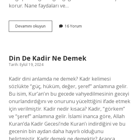
korur. Nane faydaları ve…
Nane
Devamını okuyun
16 Yorum
Özellikleri
Nelerdir
Din De Kadir Ne Demek
Tarih: Eylül 19, 2024
Kadir dini anlamda ne demek? Kadr kelimesi
sözlükte “güç, hüküm, değer, şeref” anlamına gelir.
Bu isim, Kur’an’ın bu gecede vahyedilmesinin geceyi
onurlandırdığını ve onurunu yücelttiğini ifade etmek
için verilmiştir. Kadir nedir kısaca? Kadir, “görkem”
ve “şeref” anlamına gelir. İslami inanca göre, Allah
Kuran’da Kadir Gecesi’nde Kuran’ı indirdiğini ve bu
gecenin bin aydan daha hayırlı olduğunu
belirtmiştir. Kadir demek ne demektir? Arapça