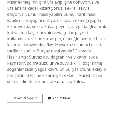
Mısır ekmeğinin içini ufalayıp içine döküyoruz ve
ufalanana kadar kızartıyoruz. Tekrar servis
ediyoruz. Sumur nasıl yapılır? Sumur tarifi nasıl
yapılır? Tereyağını eritiyoruz, kalan ekmeği yağda
kızartıyoruz, sonra kaşar peyniri, isteğe bağlı olarak
kahvaltıda kaşar peyniri veya çedar peyniri
kullandım, üzerine su serpin, ekmeğin üzerine biraz
kızartın, kahvaltıda afiyetle yiyoruz › sumurLezzetli
tarifler › sumur Suryaz nasıl yapılır? Suryaz’ın
Hazırlanışı: Suryaz otu doğranır ve yıkanır, suda
kaynatılır, sonra süzülür ve suyu sıkılır, doğranmış
soğanlar sıcak yağda kavrulur. Suryaz otunu ekleyip
karıştırın. Üzerine kızarmış et eklenir. Karıştırın ve
servis edin Kültür portalıKültür portalı ›…
Cumur
Devamını okuyun
Yorum Bırak
Nasıl
Yapılır