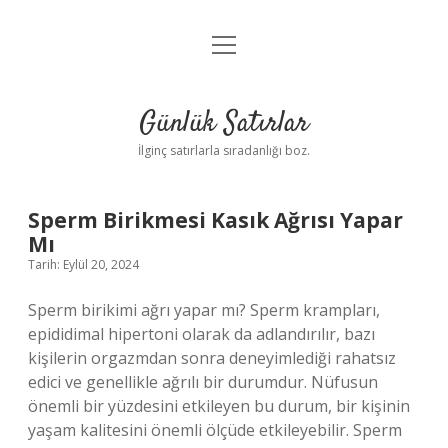
menüyü
Anasayfa
aç
Gizlilik Politikası
Günlük Satırlar
Yasal Uyarı
İlginç satırlarla sıradanlığı boz.
Hakkımızda
Günlük
Sperm Birikmesi Kasık Ağrısı Yapar
Mı
Satırlar
Tarih: Eylül 20, 2024
Yazılar
Sperm birikimi ağrı yapar mı? Sperm krampları,
epididimal hipertoni olarak da adlandırılır, bazı
kişilerin orgazmdan sonra deneyimlediği rahatsız
edici ve genellikle ağrılı bir durumdur. Nüfusun
önemli bir yüzdesini etkileyen bu durum, bir kişinin
yaşam kalitesini önemli ölçüde etkileyebilir. Sperm