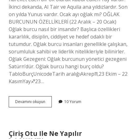
İkinci dekanda, Al Tair ve Aquila ana yıldızlardır. Son
on yılda Yunus vardır. Ocak ayı oğlak mı? OĞLAK
BURCUNUN ÖZELLİKLERİ (22 Aralık – 20 Ocak)
Oğlak burcu nasıl bir insandır? Başlıca özellikleri
kararlılık, disiplin, ciddiyet ve hedef odaklı bir
tutumdur. Oğlak burcu insanları genellikle çalışkan,
sorumluluk sahibi ve liderlik nitelikleriyle bilinirler.
Oğlak Gezegeni: Oğlak burcunun yönetici gezegeni
Satürn’dür. Oğlak burcu hangi burç oldu?
TabloBurçUnicodeTarih aralığıAkrep♏︎23 Ekim – 22
KasımYay♐︎23…
4
Devamını okuyun
10 Yorum
Ocak
Oğlak
Mı
Çiriş Otu Ile Ne Yapılır