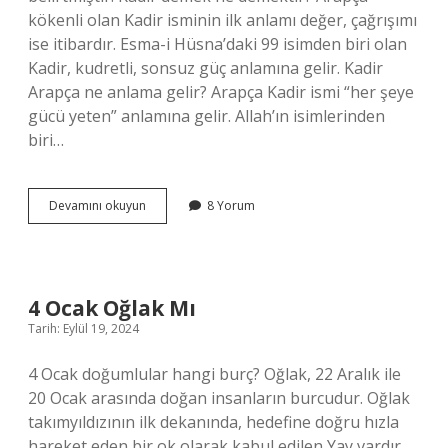
kökenli olan Kadir isminin ilk anlamı değer, çağrışımı
ise itibardır. Esma-i Hüsna’daki 99 isimden biri olan
Kadir, kudretli, sonsuz güç anlamına gelir. Kadir
Arapça ne anlama gelir? Arapça Kadir ismi “her şeye
gücü yeten” anlamına gelir. Allah’ın isimlerinden
biri…
Din
Devamını okuyun
8 Yorum
De
Kadir
Ne
Demek
4 Ocak Oğlak Mı
Tarih: Eylül 19, 2024
4 Ocak doğumlular hangi burç? Oğlak, 22 Aralık ile
20 Ocak arasında doğan insanların burcudur. Oğlak
takımyıldızının ilk dekanında, hedefine doğru hızla
hareket eden bir ok olarak kabul edilen Yay vardır.