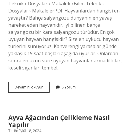
Teknik › Dosyalar › MakalelerBilim Teknik ›
Dosyalar › MakalelerPDF Hayvanlardan hangisi en
yavaştır? Bahçe salyangozu dünyanın en yavaş
hareket eden hayvanıdır. İyi bilinen bahçe
salyangozu bir kara salyangozu türüdür. En çok
uyuyan hayvan hangisidir? Size en uykucu hayvan
türlerini sunuyoruz. Kahverengi yarasalar günde
yaklaşık 19 saat başları aşağıda uyurlar. Onlardan
sonra en uzun süre uyuyan hayvanlar armadillolar,
keseli sıçanlar, tembel…
Dünyanın
Devamını okuyun
8 Yorum
En
Yavaş
Hayvanının
Ismi
Ne
Ayva Ağacından Çelikleme Nasıl
Yapılır
Tarih: Eylül 18, 2024