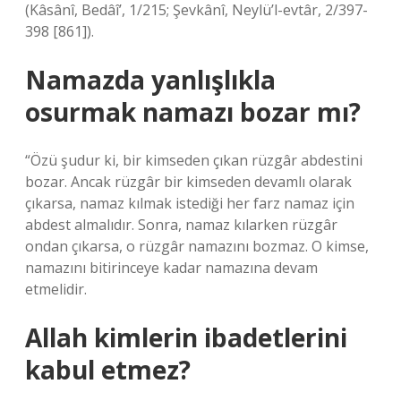
(Kâsânî, Bedâî’, 1/215; Şevkânî, Neylü’l-evtâr, 2/397-
398 [861]).
Namazda yanlışlıkla
osurmak namazı bozar mı?
“Özü şudur ki, bir kimseden çıkan rüzgâr abdestini
bozar. Ancak rüzgâr bir kimseden devamlı olarak
çıkarsa, namaz kılmak istediği her farz namaz için
abdest almalıdır. Sonra, namaz kılarken rüzgâr
ondan çıkarsa, o rüzgâr namazını bozmaz. O kimse,
namazını bitirinceye kadar namazına devam
etmelidir.
Allah kimlerin ibadetlerini
kabul etmez?