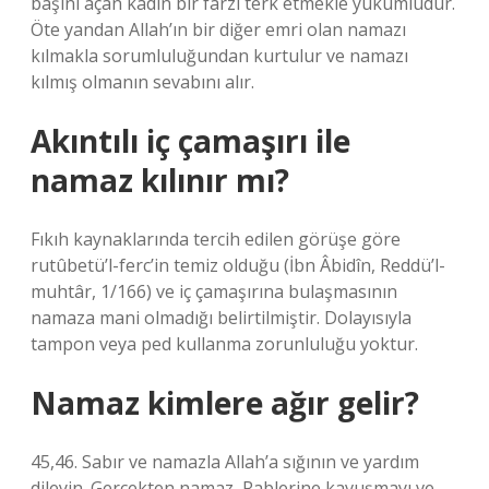
başını açan kadın bir farzı terk etmekle yükümlüdür.
Öte yandan Allah’ın bir diğer emri olan namazı
kılmakla sorumluluğundan kurtulur ve namazı
kılmış olmanın sevabını alır.
Akıntılı iç çamaşırı ile
namaz kılınır mı?
Fıkıh kaynaklarında tercih edilen görüşe göre
rutûbetü’l-ferc’in temiz olduğu (İbn Âbidîn, Reddü’l-
muhtâr, 1/166) ve iç çamaşırına bulaşmasının
namaza mani olmadığı belirtilmiştir. Dolayısıyla
tampon veya ped kullanma zorunluluğu yoktur.
Namaz kimlere ağır gelir?
45,46. Sabır ve namazla Allah’a sığının ve yardım
dileyin. Gerçekten namaz, Rablerine kavuşmayı ve