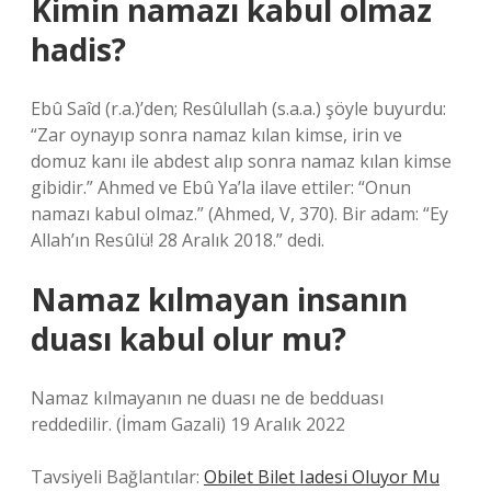
Kimin namazı kabul olmaz
hadis?
Ebû Saîd (r.a.)’den; Resûlullah (s.a.a.) şöyle buyurdu:
“Zar oynayıp sonra namaz kılan kimse, irin ve
domuz kanı ile abdest alıp sonra namaz kılan kimse
gibidir.” Ahmed ve Ebû Ya’la ilave ettiler: “Onun
namazı kabul olmaz.” (Ahmed, V, 370). Bir adam: “Ey
Allah’ın Resûlü! 28 Aralık 2018.” dedi.
Namaz kılmayan insanın
duası kabul olur mu?
Namaz kılmayanın ne duası ne de bedduası
reddedilir. (İmam Gazali) 19 Aralık 2022
Tavsiyeli Bağlantılar:
Obilet Bilet Iadesi Oluyor Mu