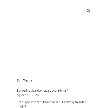
Sidebar
Son Yazılar
vdcasino
Borosilikat bardak isıya dayanıklı mı ?
Ağustos 6, 2026
Kredi gecikme faizi kanunen kabul edilmeyen gider
midir ?