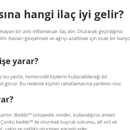
na hangi ilaç iyi gelir?
lmayan bir anti-inflamatuar ilaç alın. Oturarak geçirdiğiniz
in. Kasları gevşetmek ve ağrıyı azaltmak için sıcak bir bany
şe yarar?
bu yastık, hemoroidli kişilerin kullanabileceği bir
i görür. Bu nedenle kişinin rahatlamasına yardımcı olur.
rar?
 şarttır. Beddo™ ortopedik minder, kullandığınız andan
r. Çünkü beddo™ ile oturmak kuyruk sokumu, alt sırt ve
t, sakin ve sağlıklı oturmayı garanti eder.