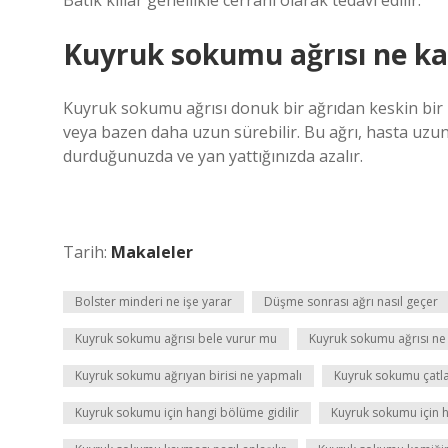
Batık kıllar genellikle cerrahi olarak tedavi edilir.
Kuyruk sokumu ağrısı ne ka
Kuyruk sokumu ağrısı donuk bir ağrıdan keskin bir bı
veya bazen daha uzun sürebilir. Bu ağrı, hasta uzu
durduğunuzda ve yan yattığınızda azalır.
Tarih:
Makaleler
Bolster minderi ne işe yarar
Düşme sonrası ağrı nasıl geçer
Kuyruk sokumu ağrısı bele vurur mu
Kuyruk sokumu ağrısı ne
Kuyruk sokumu ağrıyan birisi ne yapmalı
Kuyruk sokumu çatlağı
Kuyruk sokumu için hangi bölüme gidilir
Kuyruk sokumu için ha