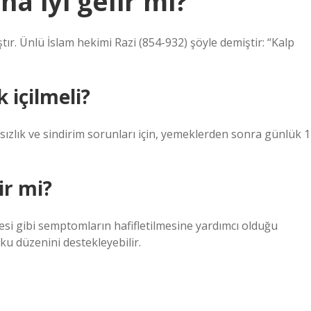
na iyi gelir mi?
ır. Ünlü İslam hekimi Razi (854-932) şöyle demiştir: “Kalp
 içilmeli?
sızlık ve sindirim sorunları için, yemeklerden sonra günlük 1
ir mi?
esi gibi semptomların hafifletilmesine yardımcı olduğu
ku düzenini destekleyebilir.