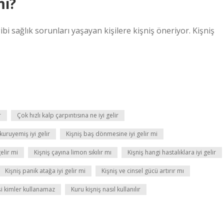
mi?
bi sağlık sorunları yaşayan kişilere kişniş öneriyor. Kişniş
r
Çok hızlı kalp çarpıntısına ne iyi gelir
kuruyemiş iyi gelir
Kişniş baş dönmesine iyi gelir mi
gelir mi
Kişniş çayına limon sıkılır mı
Kişniş hangi hastalıklara iyi gelir
Kişniş panik atağa iyi gelir mi
Kişniş ve cinsel gücü artırır mı
şi kimler kullanamaz
Kuru kişniş nasıl kullanılır