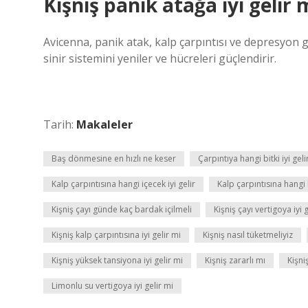
Kişniş panik atağa iyi gelir 
Avicenna, panik atak, kalp çarpıntısı ve depresyon gi
sinir sistemini yeniler ve hücreleri güçlendirir.
Tarih:
Makaleler
Baş dönmesine en hızlı ne keser
Çarpıntıya hangi bitki iyi geli
Kalp çarpıntısına hangi içecek iyi gelir
Kalp çarpıntısına hangi 
Kişniş çayı günde kaç bardak içilmeli
Kişniş çayı vertigoya iyi 
Kişniş kalp çarpıntısına iyi gelir mi
Kişniş nasıl tüketmeliyiz
Kişniş yüksek tansiyona iyi gelir mi
Kişniş zararlı mı
Kişni
Limonlu su vertigoya iyi gelir mi