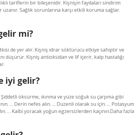
lı tariflerin bir bileşenidir. Kişnişin faydaları sindirim
 uzanır. Sağlık sorunlarına karşı etkili koruma sağlar.
gelir mi?
isi de yer alır. Kişniş idrar söktürücü etkiye sahiptir ve
düşürür. Kişniş antioksidan ve lif içerir, kalp hastalığı
ar.
 iyi gelir?
: Şiddetli öksürme, ıkınma ve yüze soğuk su çarpma gibi
ının. … Derin nefes alın. … Düzenli olarak su için. … Potasyum
ın. … Kalbi yoracak yoğun egzersizlerden kaçının.Daha fazla
gelir?