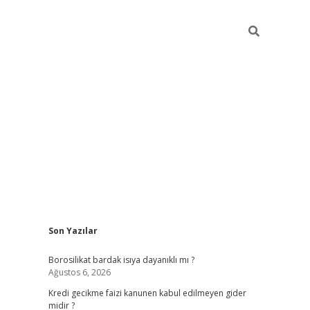
Sidebar
Son Yazılar
vdcasino
Borosilikat bardak isıya dayanıklı mı ?
Ağustos 6, 2026
Kredi gecikme faizi kanunen kabul edilmeyen gider
midir ?