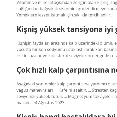
Vitamin ve mineral açısından zengin olan kişniş, sağlık
sağlığından bağışıklık sistemini güçlendirmeye kadar
Yemeklere lezzet katmak için sıklıkla tercih edilir.
Kişniş yüksek tansiyona iyi 
Kişnişin faydaları arasında kalp üzerindeki olumlu etk
vücutta biriken sodyumu uzaklaştırarak kan basıncını 
riskini azaltır ve kolesterol seviyelerini dengede tut
Çok hızlı kalp çarpıntısına ne
Aşağıdaki yöntemler kalp çarpıntısına yardımcı olur
vagus manevraları. … Kafeini azaltın. … Stresten kaç
seviyenizi yüksek tutun. … Magnezyum takviyeleri al
makale…•4 Ağustos 2023
Kişniş hangi hastalıklara iyi 