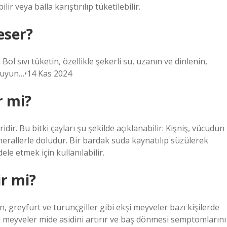
ir veya balla karıştırılıp tüketilebilir.
eser?
l sıvı tüketin, özellikle şekerli su, uzanın ve dinlenin,
okuyun…•14 Kas 2024
r mi?
idir. Bu bitki çayları şu şekilde açıklanabilir: Kişniş, vücudun
nerallerle doludur. Bir bardak suda kaynatılıp süzülerek
e etmek için kullanılabilir.
ir mi?
greyfurt ve turunçgiller gibi ekşi meyveler bazı kişilerde
 meyveler mide asidini artırır ve baş dönmesi semptomlarını