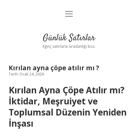
menüyü
Anasayfa
aç
Gizlilik Politikası
Günlük Satırlar
Yasal Uyarı
İlginç satırlarla sıradanlığı boz.
Hakkımızda
Kırılan ayna çöpe atılır mı ?
Tarih: Ocak 24, 2026
Kırılan Ayna Çöpe Atılır mı?
İktidar, Meşruiyet ve
Toplumsal Düzenin Yeniden
İnşası