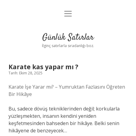
menüyü
Anasayfa
aç
Gizlilik Politikası
Günlük Satırlar
Yasal Uyarı
İlginç satırlarla sıradanlığı boz.
Hakkımızda
Karate kas yapar mı ?
Tarih: Ekim 28, 2025
Karate İşe Yarar mı? – Yumruktan Fazlasını Öğreten
Bir Hikâye
Bu, sadece dövüş tekniklerinden değil; korkularla
yüzleşmekten, insanın kendini yeniden
keşfetmesinden bahseden bir hikâye. Belki senin
hikâyene de benzeyecek…