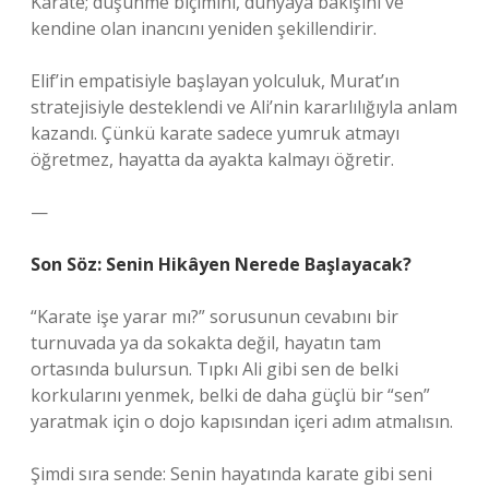
Karate; düşünme biçimini, dünyaya bakışını ve
kendine olan inancını yeniden şekillendirir.
Elif’in empatisiyle başlayan yolculuk, Murat’ın
stratejisiyle desteklendi ve Ali’nin kararlılığıyla anlam
kazandı. Çünkü karate sadece yumruk atmayı
öğretmez, hayatta da ayakta kalmayı öğretir.
—
Son Söz: Senin Hikâyen Nerede Başlayacak?
“Karate işe yarar mı?” sorusunun cevabını bir
turnuvada ya da sokakta değil, hayatın tam
ortasında bulursun. Tıpkı Ali gibi sen de belki
korkularını yenmek, belki de daha güçlü bir “sen”
yaratmak için o dojo kapısından içeri adım atmalısın.
Şimdi sıra sende: Senin hayatında karate gibi seni