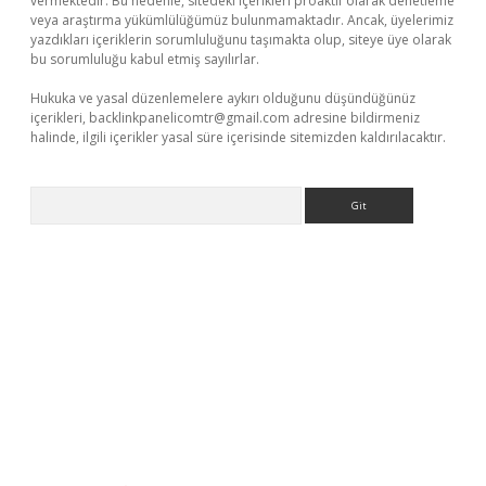
vermektedir. Bu nedenle, sitedeki içerikleri proaktif olarak denetleme
veya araştırma yükümlülüğümüz bulunmamaktadır. Ancak, üyelerimiz
yazdıkları içeriklerin sorumluluğunu taşımakta olup, siteye üye olarak
bu sorumluluğu kabul etmiş sayılırlar.
Hukuka ve yasal düzenlemelere aykırı olduğunu düşündüğünüz
içerikleri,
backlinkpanelicomtr@gmail.com
adresine bildirmeniz
halinde, ilgili içerikler yasal süre içerisinde sitemizden kaldırılacaktır.
Arama
asino