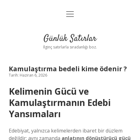
menüyü
Anasayfa
aç
Gizlilik Politikası
Günlük Satırlar
Yasal Uyarı
İlginç satırlarla sıradanlığı boz.
Hakkımızda
Kamulaştırma bedeli kime ödenir ?
Tarih: Haziran 6, 2026
Kelimenin Gücü ve
Kamulaştırmanın Edebi
Yansımaları
Edebiyat, yalnızca kelimelerden ibaret bir düzlem
değildir; aynı zamanda
anlatının dönüştürücü gücü