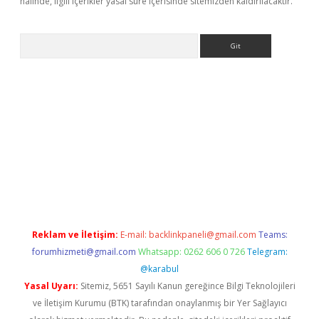
halinde, ilgili içerikler yasal süre içerisinde sitemizden kaldırılacaktır.
Arama
no
Reklam ve İletişim:
E-mail:
backlinkpaneli@gmail.com
Teams:
forumhizmeti@gmail.com
Whatsapp: 0262 606 0 726
Telegram:
@karabul
Yasal Uyarı:
Sitemiz, 5651 Sayılı Kanun gereğince Bilgi Teknolojileri
ve İletişim Kurumu (BTK) tarafından onaylanmış bir Yer Sağlayıcı