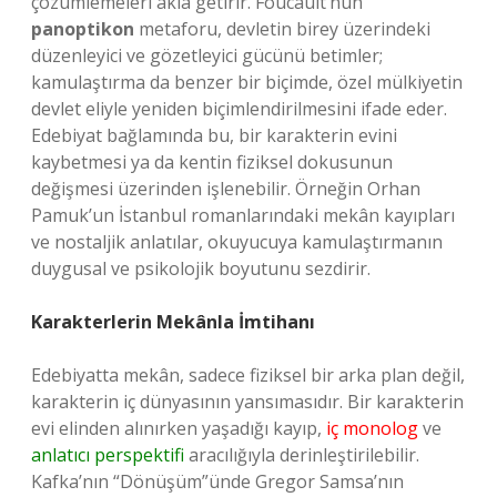
çözümlemeleri akla getirir. Foucault’nun
panoptikon
metaforu, devletin birey üzerindeki
düzenleyici ve gözetleyici gücünü betimler;
kamulaştırma da benzer bir biçimde, özel mülkiyetin
devlet eliyle yeniden biçimlendirilmesini ifade eder.
Edebiyat bağlamında bu, bir karakterin evini
kaybetmesi ya da kentin fiziksel dokusunun
değişmesi üzerinden işlenebilir. Örneğin Orhan
Pamuk’un İstanbul romanlarındaki mekân kayıpları
ve nostaljik anlatılar, okuyucuya kamulaştırmanın
duygusal ve psikolojik boyutunu sezdirir.
Karakterlerin Mekânla İmtihanı
Edebiyatta mekân, sadece fiziksel bir arka plan değil,
karakterin iç dünyasının yansımasıdır. Bir karakterin
evi elinden alınırken yaşadığı kayıp,
iç monolog
ve
anlatıcı perspektifi
aracılığıyla derinleştirilebilir.
Kafka’nın “Dönüşüm”ünde Gregor Samsa’nın