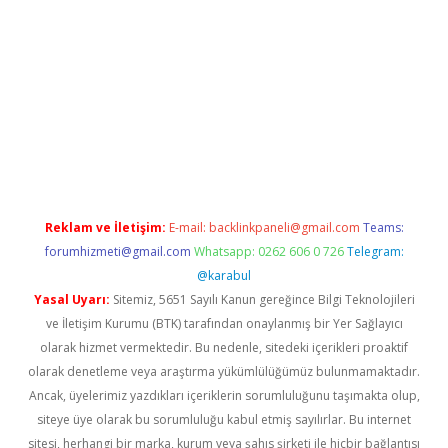
ino
Reklam ve İletişim:
E-mail:
backlinkpaneli@gmail.com
Teams:
forumhizmeti@gmail.com
Whatsapp: 0262 606 0 726
Telegram:
@karabul
Yasal Uyarı:
Sitemiz, 5651 Sayılı Kanun gereğince Bilgi Teknolojileri
ve İletişim Kurumu (BTK) tarafından onaylanmış bir Yer Sağlayıcı
olarak hizmet vermektedir. Bu nedenle, sitedeki içerikleri proaktif
olarak denetleme veya araştırma yükümlülüğümüz bulunmamaktadır.
Ancak, üyelerimiz yazdıkları içeriklerin sorumluluğunu taşımakta olup,
siteye üye olarak bu sorumluluğu kabul etmiş sayılırlar. Bu internet
sitesi, herhangi bir marka, kurum veya şahıs şirketi ile hiçbir bağlantısı