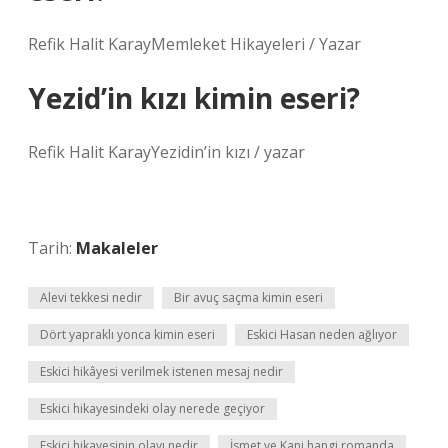
Refik Halit KarayMemleket Hikayeleri / Yazar
Yezid’in kızı kimin eseri?
Refik Halit KarayYezidin’in kızı / yazar
Tarih:
Makaleler
Alevi tekkesi nedir
Bir avuç saçma kimin eseri
Dört yapraklı yonca kimin eseri
Eskici Hasan neden ağlıyor
Eskici hikâyesi verilmek istenen mesaj nedir
Eskici hikayesindeki olay nerede geçiyor
Eskici hikayesinin olayı nedir
İsmet ve Kani hangi romanda