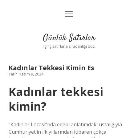
menüyü
Anasayfa
aç
Gizlilik Politikası
Günlük Satırlar
Yasal Uyarı
İlginç satırlarla sıradanlığı boz.
Hakkımızda
Kadınlar Tekkesi Kimin Es
Tarih: Kasım 9, 2024
Kadınlar tekkesi
kimin?
“Kadınlar Locası”nda edebi anlatımdaki ustalığıyla
Cumhuriyet’in ilk yıllarından itibaren çokça