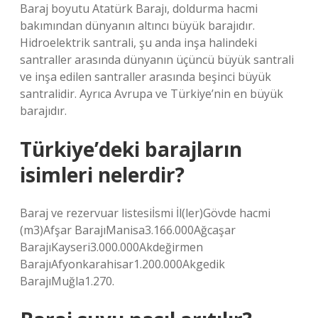
Baraj boyutu Atatürk Barajı, doldurma hacmi
bakımından dünyanın altıncı büyük barajıdır.
Hidroelektrik santrali, şu anda inşa halindeki
santraller arasında dünyanın üçüncü büyük santrali
ve inşa edilen santraller arasında beşinci büyük
santralidir. Ayrıca Avrupa ve Türkiye’nin en büyük
barajıdır.
Türkiye’deki barajların
isimleri nelerdir?
Baraj ve rezervuar listesiİsmi İl(ler)Gövde hacmi
(m3)Afşar BarajıManisa3.166.000Ağcaşar
BarajıKayseri3.000.000Akdeğirmen
BarajıAfyonkarahisar1.200.000Akgedik
BarajıMuğla1.270.