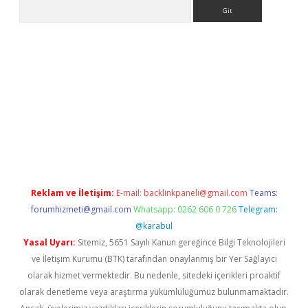
Arama
sino
Reklam ve İletişim:
E-mail:
backlinkpaneli@gmail.com
Teams:
forumhizmeti@gmail.com
Whatsapp: 0262 606 0 726
Telegram:
@karabul
Yasal Uyarı:
Sitemiz, 5651 Sayılı Kanun gereğince Bilgi Teknolojileri
ve İletişim Kurumu (BTK) tarafından onaylanmış bir Yer Sağlayıcı
olarak hizmet vermektedir. Bu nedenle, sitedeki içerikleri proaktif
olarak denetleme veya araştırma yükümlülüğümüz bulunmamaktadır.