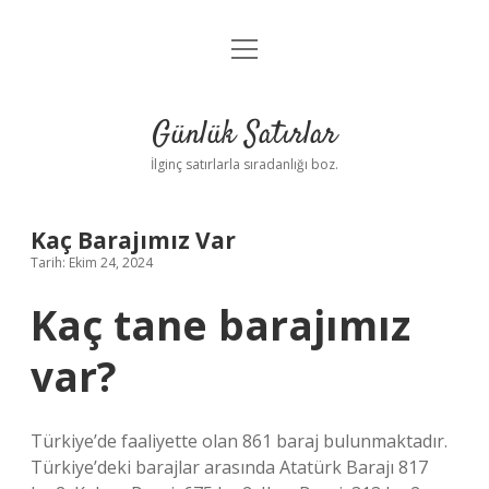
menüyü
Anasayfa
aç
Gizlilik Politikası
Günlük Satırlar
Yasal Uyarı
İlginç satırlarla sıradanlığı boz.
Hakkımızda
Kaç Barajımız Var
Tarih: Ekim 24, 2024
Kaç tane barajımız
var?
Türkiye’de faaliyette olan 861 baraj bulunmaktadır.
Türkiye’deki barajlar arasında Atatürk Barajı 817