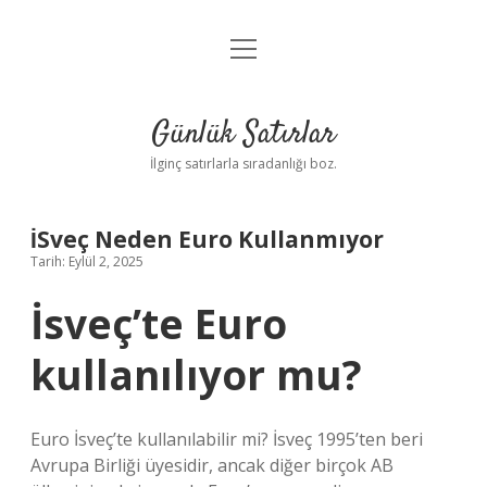
menüyü
Anasayfa
aç
Gizlilik Politikası
Günlük Satırlar
Yasal Uyarı
İlginç satırlarla sıradanlığı boz.
Hakkımızda
İSveç Neden Euro Kullanmıyor
Tarih: Eylül 2, 2025
İsveç’te Euro
kullanılıyor mu?
Euro İsveç’te kullanılabilir mi? İsveç 1995’ten beri
Avrupa Birliği üyesidir, ancak diğer birçok AB