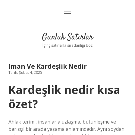
menüyü
Anasayfa
aç
Gizlilik Politikası
Günlük Satırlar
Yasal Uyarı
İlginç satırlarla sıradanlığı boz.
Hakkımızda
Iman Ve Kardeşlik Nedir
Tarih: Şubat 4, 2025
Kardeşlik nedir kısa
özet?
Ahlak terimi, insanlarla uzlaşma, bütünleşme ve
barışçıl bir arada yaşama anlamındadır. Aynı soydan