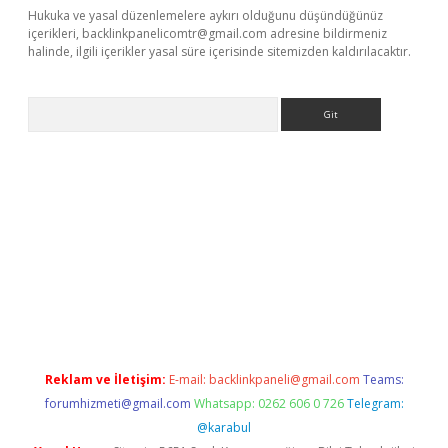
Hukuka ve yasal düzenlemelere aykırı olduğunu düşündüğünüz
içerikleri,
backlinkpanelicomtr@gmail.com
adresine bildirmeniz
halinde, ilgili içerikler yasal süre içerisinde sitemizden kaldırılacaktır.
Arama
vdcasino
Reklam ve İletişim:
E-mail:
backlinkpaneli@gmail.com
Teams:
forumhizmeti@gmail.com
Whatsapp: 0262 606 0 726
Telegram:
@karabul