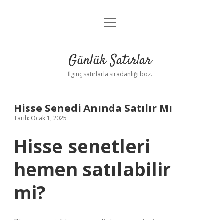
menüyü
Anasayfa
aç
Gizlilik Politikası
Günlük Satırlar
Yasal Uyarı
İlginç satırlarla sıradanlığı boz.
Hakkımızda
Hisse Senedi Anında Satılır Mı
Tarih: Ocak 1, 2025
Hisse senetleri
hemen satılabilir
mi?