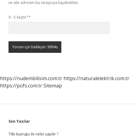
ve site adresim bu tarayıcıya kaydedilsin.
9 - 5 kaçtır?
*
https://nudembilisim.com.tr
https://naturalelektrik.com.tr
https://pofs.com.tr
Sitemap
Sidebar
Son Yazılar
Tilki kuyruğu ile neler yapılır ?