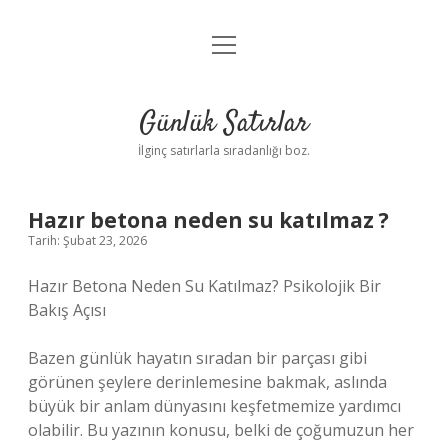
menüyü
Anasayfa
aç
Gizlilik Politikası
Günlük Satırlar
Yasal Uyarı
İlginç satırlarla sıradanlığı boz.
Hakkımızda
Hazır betona neden su katılmaz ?
Tarih: Şubat 23, 2026
Hazır Betona Neden Su Katılmaz? Psikolojik Bir
Bakış Açısı
Bazen günlük hayatın sıradan bir parçası gibi
görünen şeylere derinlemesine bakmak, aslında
büyük bir anlam dünyasını keşfetmemize yardımcı
olabilir. Bu yazının konusu, belki de çoğumuzun her